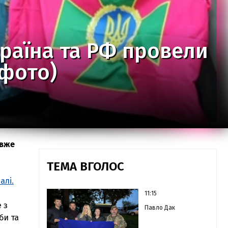
раїна та РФ провели
(фото)
 вже
ТЕМА ВГОЛОС
алі.
11:15
 з
Павло Дак
би та