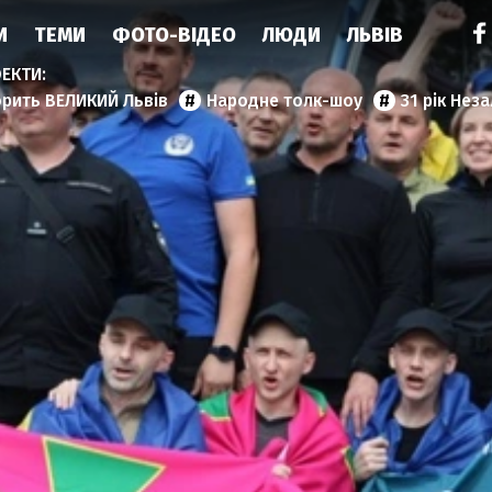
И
ТЕМИ
ФОТО-ВІДЕО
ЛЮДИ
ЛЬВІВ
орить ВЕЛИКИЙ Львів
Народне толк-шоу
31 рік Нез