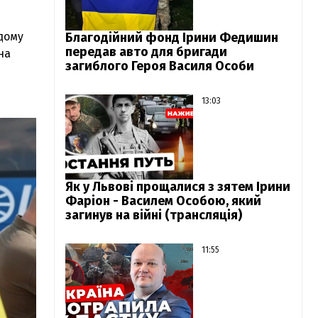
дому
Благодійний фонд Ірини Федишин
передав авто для бригади
на
загиблого Героя Василя Особи
13:03
Як у Львові прощалися з зятем Ірини
Фаріон - Василем Особою, який
загинув на війні (трансляція)
11:55