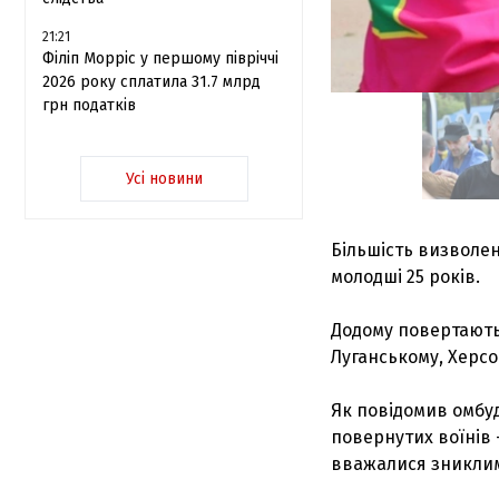
21:21
Філіп Морріс у першому півріччі
2026 року сплатила 31.7 млрд
грн податків
Усі новини
Більшість визволен
молодші 25 років.
Додому повертають
Луганському, Херсо
Як повідомив омбу
повернутих воїнів -
вважалися зниклим