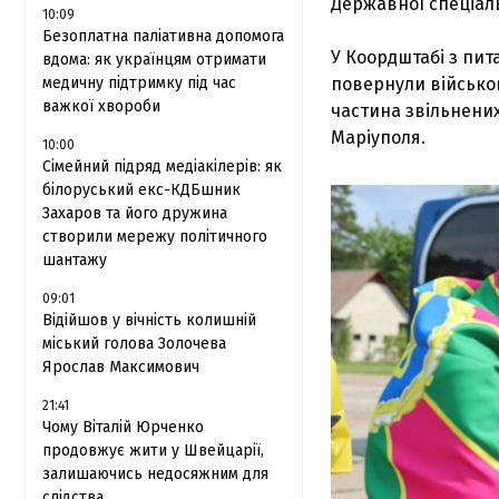
Державної спеціал
10:09
Безоплатна паліативна допомога
У Коордштабі з пи
вдома: як українцям отримати
медичну підтримку під час
повернули військо
важкої хвороби
частина звільнених
Маріуполя.
10:00
Сімейний підряд медіакілерів: як
білоруський екс-КДБшник
Захаров та його дружина
створили мережу політичного
шантажу
09:01
Відійшов у вічність колишній
міський голова Золочева
Ярослав Максимович
21:41
Чому Віталій Юрченко
продовжує жити у Швейцарії,
залишаючись недосяжним для
слідства