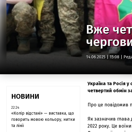
Вже чет
чергов
14.06.2025 | 15:08 |
Ред
Україна та Росія у
четвертий обмін з
НОВИНИ
Про це повідомив 
22:24
«Колір відстані» — виставка, що
Як зазначив глава 
говорить мовою кольору, нитки
та лінії
2022 року. Це воїн