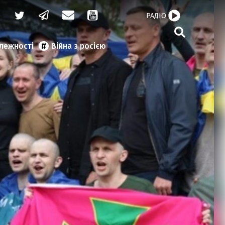
РАДІО
алежності
Війна з росією