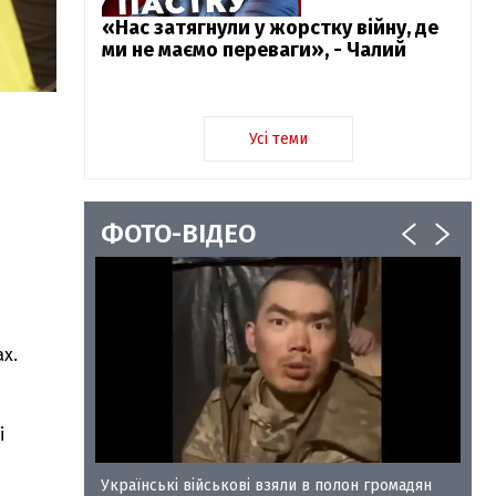
«Нас затягнули у жорстку війну, де
ми не маємо переваги», - Чалий
Усі теми
ФОТО-ВІДЕО
х.
і
у-35
Українські військові взяли в полон громадян