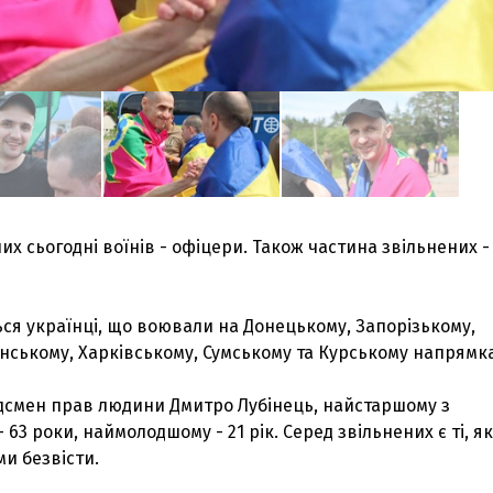
их сьогодні воїнів - офіцери. Також частина звільнених -
ся українці, що воювали на Донецькому, Запорізькому,
нському, Харківському, Сумському та Курському напрямка
дсмен прав людини Дмитро Лубінець, найстаршому з
 63 роки, наймолодшому - 21 рік. Серед звільнених є ті, як
и безвісти.
З'явилося відео знищеного ворожого С