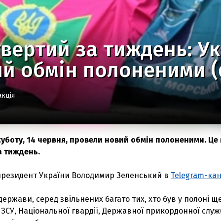
вертий за тиждень: Ук
ий обмін полоненими 
акція
 суботу, 14 червня, провели новий обмін полоненими. Це
а тиждень.
президент України Володимир Зеленський в
Telegram-кан
держави, серед звільнених багато тих, хто був у полоні ще
и ЗСУ, Національної гвардії, Державної прикордонної служ