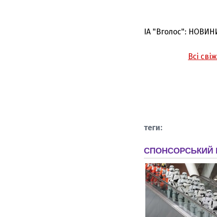
ІА "Вголос": НОВИН
Всі сві