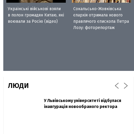
Українські військові взяли
Сокальсько-Жовківська
в полон громадян Китаю, які
єпархія отримала нового
воювали за Росію (відео)
правлячого єпископа Петра
Лозу: фоторепортаж
ЛЮДИ
Захисник "Азовсталі" Діанов вдруге
У Львівському університеті відбулася
Павло Дак
одружився та показав фото з весілля
інавгурація новообраного ректора
«Час не лікує, лише притуплює біль»:
сестра загиблого під Бахмутом Воїна з
Буковини розповіла про брата