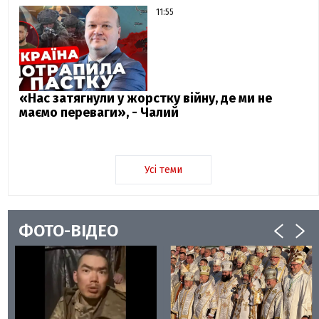
11:55
«Нас затягнули у жорстку війну, де ми не
маємо переваги», - Чалий
Усі теми
ФОТО-ВІДЕО