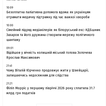
10:09
Безоплатна паліативна допомога вдома: як українцям
отримати медичну підтримку під час важкої хвороби
10:00
Сімейний підряд медіакілерів: як білоруський екс-КДБшник
Захаров та його дружина створили мережу політичного
шантажу
09:01
Відійшов у вічність колишній міський голова Золочева
Ярослав Максимович
21:41
Чому Віталій Юрченко продовжує жити у Швейцарії,
залишаючись недосяжним для слідства
21:21
Філіп Морріс у першому півріччі 2026 року сплатила 31.7
млрд грн податків