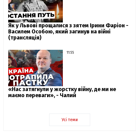
Як у Львові прощалися з зятем Ірини Фаріон -
Василем Особою, який загинув на війні
(трансляція)
11:55
«Нас затягнули у жорстку війну, де ми не
маємо переваги», - Чалий
Усі теми