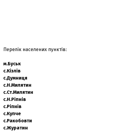
Перелік населених пунктів:
м.Буськ
с.Кізлів
с.Думниця
с.Н.Милятин
с.Ст.Милятин
с.Н.Ріпнів
с.Ріпнів
с.Купче
с.Ракобовти
с.Журатин