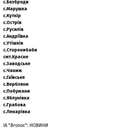
с.Безброди
с.Марушка
с.Куткір
с.Острів
с.Русилів
с.Андріївка
с.Утішків
с.Сторонибаби
смт.Красне
с.Заводське
с.Чаниж
с.Гаївське
с.Вербляни
с.Побужани
с.Яблунівка
с.Грабова
с.Ленарівка
ІА "Вголос": НОВИНИ