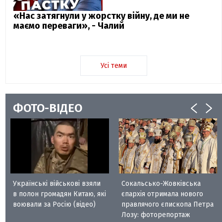
«Нас затягнули у жорстку війну, де ми не
маємо переваги», - Чалий
Усі теми
ФОТО-ВІДЕО
Українські військові взяли
Сокальсько-Жовківська
в полон громадян Китаю, які
єпархія отримала нового
воювали за Росію (відео)
правлячого єпископа Петра
Лозу: фоторепортаж