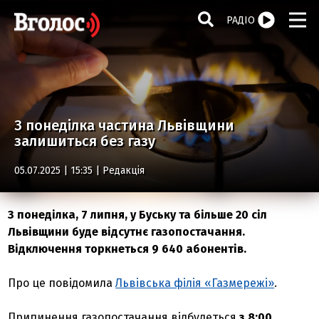
РАДІО
З понеділка частина Львівщини
залишиться без газу
05.07.2025 | 15:35 |
Редакція
З понеділка, 7 липня, у Буську та більше 20 сіл
Львівщини буде відсутнє газопостачання.
Відключення торкнеться 9 640 абонентів.
Про це повідомила
Львівська філія «Газмережі»
.
Припинення газопостачання відбудеться
з 8:00