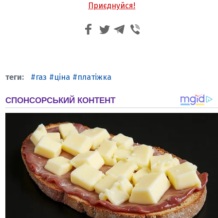
Приєднуйся!
газ
ціна
платіжка