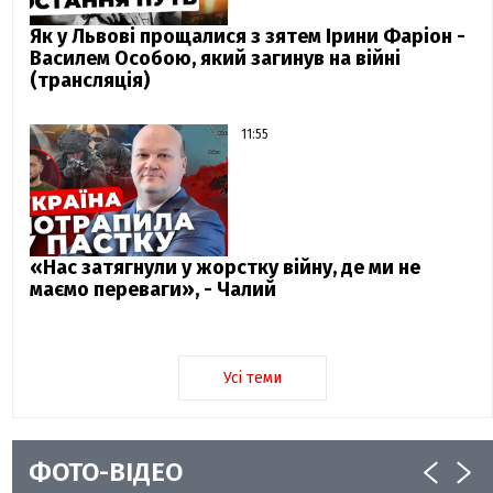
Як у Львові прощалися з зятем Ірини Фаріон -
Василем Особою, який загинув на війні
(трансляція)
11:55
«Нас затягнули у жорстку війну, де ми не
маємо переваги», - Чалий
Усі теми
ФОТО-ВІДЕО