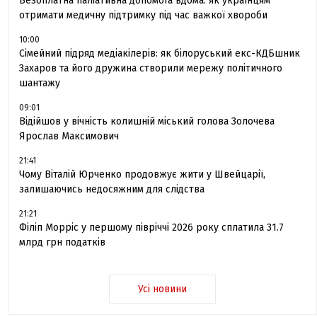
Безоплатна паліативна допомога вдома: як українцям
отримати медичну підтримку під час важкої хвороби
10:00
Сімейний підряд медіакілерів: як білоруський екс-КДБшник
Захаров та його дружина створили мережу політичного
шантажу
09:01
Відійшов у вічність колишній міський голова Золочева
Ярослав Максимович
21:41
Чому Віталій Юрченко продовжує жити у Швейцарії,
залишаючись недосяжним для слідства
21:21
Філіп Морріс у першому півріччі 2026 року сплатила 31.7
млрд грн податків
Усі новини