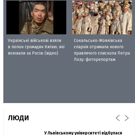
Українські військові взяли
Сокальсько-Жовківська
в полон громадян Китаю, які
єпархія отримала нового
воювали за Росію (відео)
правлячого єпископа Петра
Лозу: фоторепортаж
ЛЮДИ
Захисник "Азовсталі" Діанов вдруге
У Львівському університеті відбулася
Павло Дак