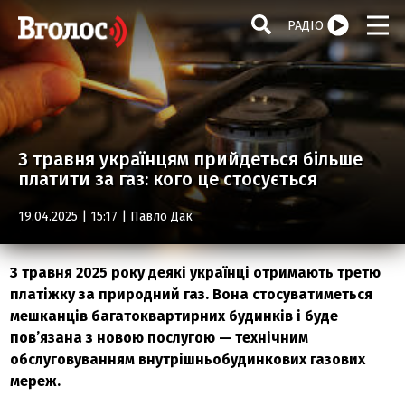
РАДІО
З травня українцям прийдеться більше
платити за газ: кого це стосується
19.04.2025 | 15:17 |
Павло Дак
З травня 2025 року деякі українці отримають третю
платіжку за природний газ. Вона стосуватиметься
мешканців багатоквартирних будинків і буде
пов’язана з новою послугою — технічним
обслуговуванням внутрішньобудинкових газових
мереж.