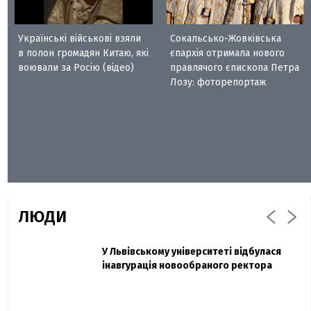
Українські військові взяли
Сокальсько-Жовківська
в полон громадян Китаю, які
єпархія отримала нового
воювали за Росію (відео)
правлячого єпископа Петра
Лозу: фоторепортаж
ЛЮДИ
Захисник "Азовсталі" Діанов вдруге
У Львівському університеті відбулася
Павло Дак
одружився та показав фото з весілля
інавгурація новообраного ректора
«Час не лікує, лише притуплює біль»:
сестра загиблого під Бахмутом Воїна з
Буковини розповіла про брата