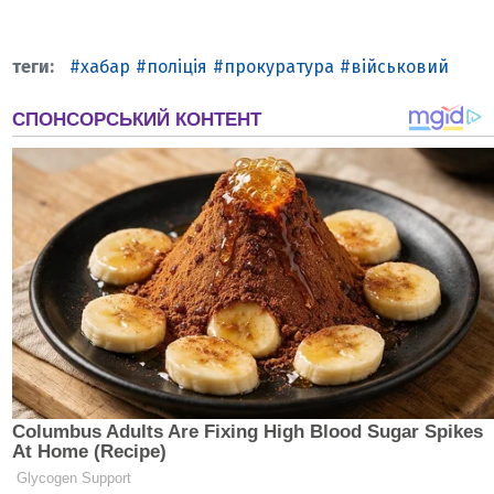
хабар
поліція
прокуратура
військовий