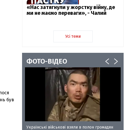
«Нас затягнули у жорстку війну, де
ми не маємо переваги», - Чалий
Усі теми
ФОТО-ВІДЕО
лося
онь був
у-35
Українські військові взяли в полон громадян