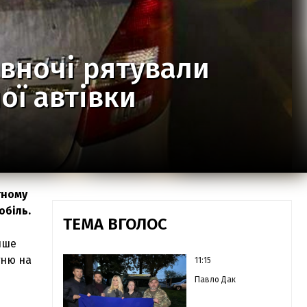
і вночі рятували
ої автівки
тному
обіль.
ТЕМА ВГОЛОС
ише
гню на
11:15
Павло Дак