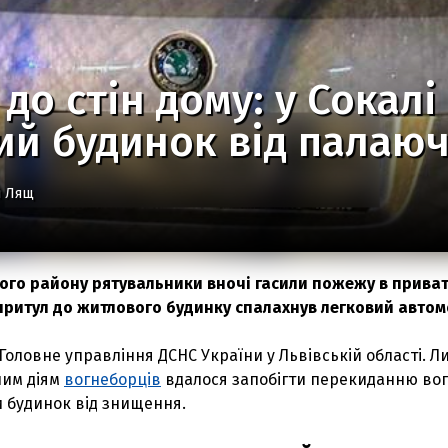
 до стін дому: у Сокал
й будинок від палаюч
й Лящ
ого району рятувальники вночі гасили пожежу в прива
впритул до житлового будинку спалахнув легковий автом
Головне управління ДСНС України у Львівській області. Л
ним діям
вогнеборців
вдалося запобігти перекиданню во
и будинок від знищення.