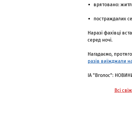
врятовано: житл
постраждалих се
Наразі фахівці вс
серед ночі.
Нагадаємо, протяго
разів виїжджали на
ІА "Вголос": НОВИН
Всі сві