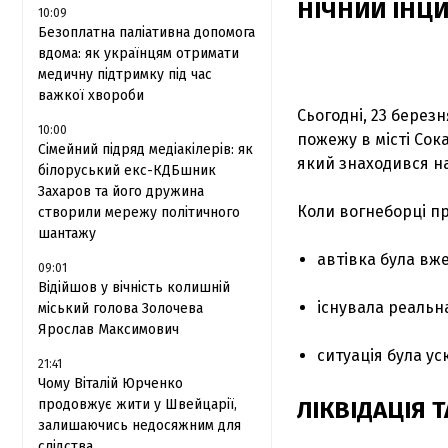
НІЧНИЙ ІНЦ
10:09
Безоплатна паліативна допомога
вдома: як українцям отримати
медичну підтримку під час
важкої хвороби
Сьогодні, 23 берез
10:00
пожежу в місті Сок
Сімейний підряд медіакілерів: як
який знаходився на
білоруський екс-КДБшник
Захаров та його дружина
Коли вогнеборці пр
створили мережу політичного
шантажу
автівка була вж
09:01
Відійшов у вічність колишній
існувала реальн
міський голова Золочева
Ярослав Максимович
ситуація була у
21:41
Чому Віталій Юрченко
продовжує жити у Швейцарії,
ЛІКВІДАЦІЯ 
залишаючись недосяжним для
слідства