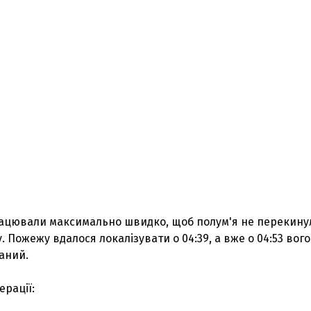
ацювали максимально швидко, щоб полум'я не перекину
. Пожежу вдалося локалізувати о 04:39, а вже о 04:53 вог
аний.
ерації:
З'явилося відео знищеного ворожого С