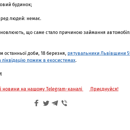
овий будинок;
ред людей: немає.
тановлюють, що саме стало причиною займання автомобіл
м останньої доби, 18 березня,
рятувальники Львівщини 5
 ліквідацію пожеж в екосистемах
.
И
жі новини на нашому Telegram-каналі
Приєднуйся!