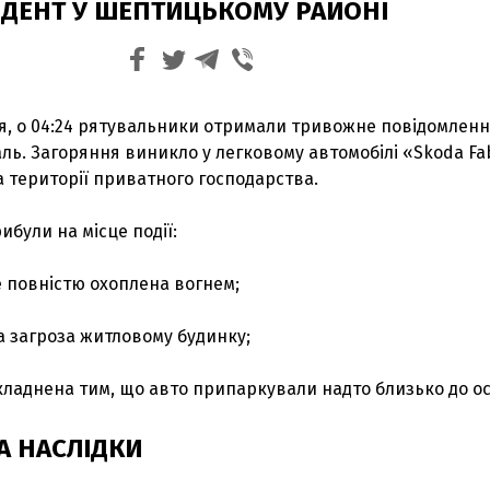
ИДЕНТ У ШЕПТИЦЬКОМУ РАЙОНІ
ня, о 04:24 рятувальники отримали тривожне повідомлен
аль. Загоряння виникло у легковому автомобілі «Skoda Fab
 території приватного господарства.
ибули на місце події:
е повністю охоплена вогнем;
а загроза житловому будинку;
складнена тим, що авто припаркували надто близько до ос
ТА НАСЛІДКИ