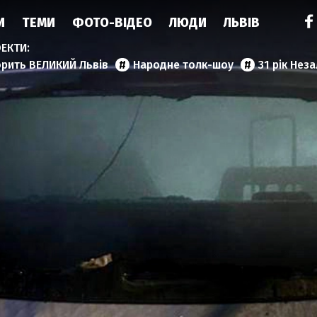
И
ТЕМИ
ФОТО-ВІДЕО
ЛЮДИ
ЛЬВІВ
орить ВЕЛИКИЙ Львів
Народне толк-шоу
31 рік Нез