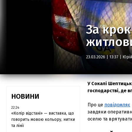
За крок
житлови
23.03.2026 | 13:37 |
Юрі
У Сокалі Шептицьк
господарстві, де 
НОВИНИ
Про це
повідомляє
22:24
завдяки оператив
«Колір відстані» — виставка, що
оселю та врятуват
говорить мовою кольору, нитки
та лінії