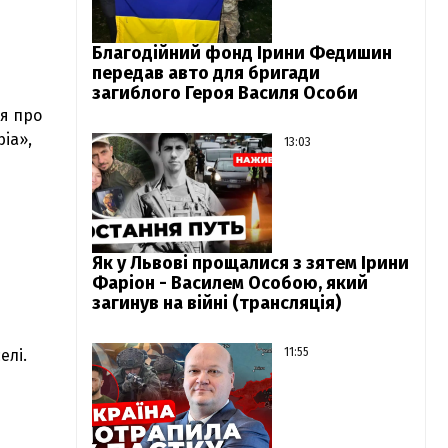
Благодійний фонд Ірини Федишин
передав авто для бригади
загиблого Героя Василя Особи
ня про
ia»,
13:03
Як у Львові прощалися з зятем Ірини
Фаріон - Василем Особою, який
загинув на війні (трансляція)
11:55
елі.