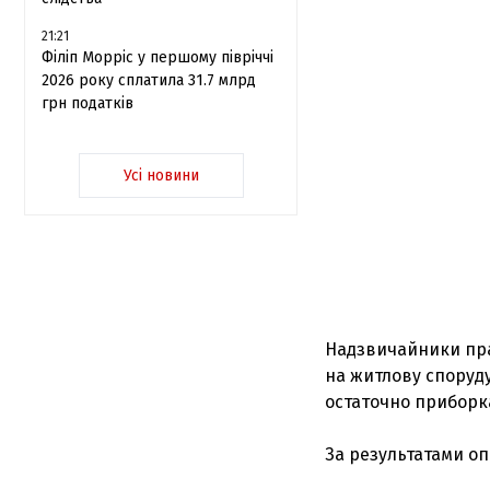
21:21
Філіп Морріс у першому півріччі
2026 року сплатила 31.7 млрд
грн податків
Усі новини
Надзвичайники пр
на житлову споруду
остаточно приборк
За результатами оп