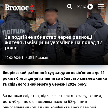
РАДІО
За подвійне вбивство через ревнощі
жителя Львівщини ув'язнили на понад 12
років
10.02.2026 | 14:35 |
Редакція
Яворівський районний суд засудив львів’янина до 12
років і 6 місяців ув’язнення за вбивство співмешканки
та спільного знайомого у березні 2024 року.
За даними слідства, під час застілля між засудженим,
його 40-річною співмешканкою та 68-річним
односельчанином виник конфлікт через ревнощі.