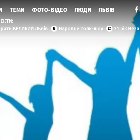
И
ТЕМИ
ФОТО-ВІДЕО
ЛЮДИ
ЛЬВІВ
орить ВЕЛИКИЙ Львів
Народне толк-шоу
31 рік Нез