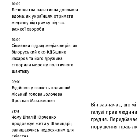
10:09
Безоплатна паліативна допомога
вдома: як українцям отримати
медичну підтримку під час
важкої хвороби
10:00
Сімейний підряд медіакілерів: як
білоруський екс-КДБшник
Захаров та його дружина
створили мережу політичного
шантажу
09:01
Відійшов у вічність колишній
міський голова Золочева
Ярослав Максимович
Він зазначає, що м
21:41
галузі прав людини
Чому Віталій Юрченко
грудня. Передбача
продовжує жити у Швейцарії,
порушення прав люд
залишаючись недосяжним для
слідства