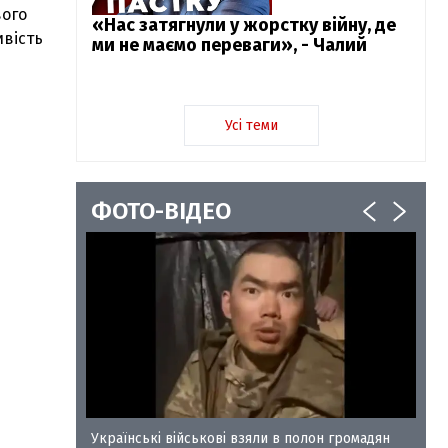
вого
«Нас затягнули у жорстку війну, де
ивість
ми не маємо переваги», - Чалий
Усі теми
ФОТО-ВІДЕО
у-35
Українські військові взяли в полон громадян