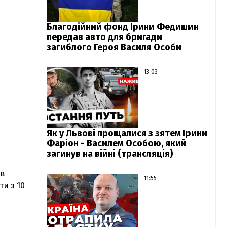
Благодійний фонд Ірини Федишин
передав авто для бригади
загиблого Героя Василя Особи
13:03
Як у Львові прощалися з зятем Ірини
Фаріон - Василем Особою, який
загинув на війні (трансляція)
 в
11:55
ти з 10