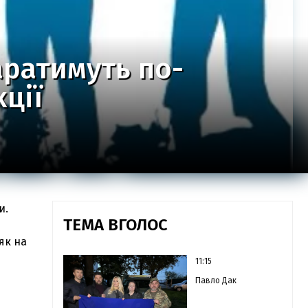
ратимуть по-
ції
и.
ТЕМА ВГОЛОС
як на
11:15
Павло Дак