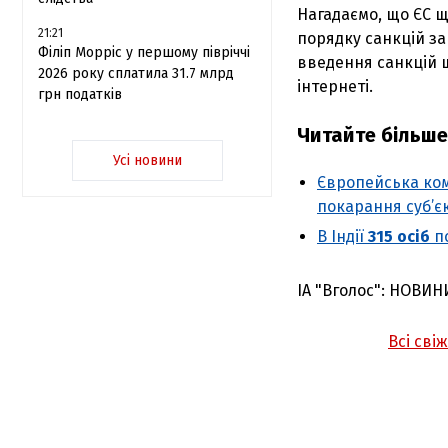
Нагадаємо, що ЄС 
21:21
порядку санкцій з
Філіп Морріс у першому півріччі
введення санкцій 
2026 року сплатила 31.7 млрд
інтернеті.
грн податків
Читайте більше
Усі новини
Європейська ком
покарання суб’є
В Індії
315
осіб
п
ІА "Вголос": НОВИН
Всі сві