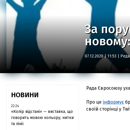
За пор
новому:
07.12.2020 | 11:53 |
Реда
Рада Євросоюзу ух
НОВИНИ
Про це
інформує
бр
22:24
своїй сторінці у Twi
«Колір відстані» — виставка, що
говорить мовою кольору, нитки
та лінії