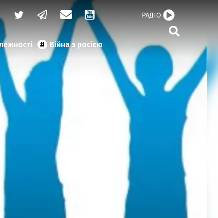
РАДІО
алежності
Війна з росією