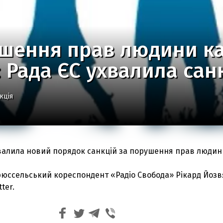
ушення прав людини ка
 Рада ЄС ухвалила санк
кція
валила новий порядок санкцій за порушення прав людин
юссельський кореспондент «Радіо Свобода» Рікард Йозв
tter.