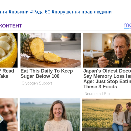
ини
новини
Рада ЄС
порушення прав людини