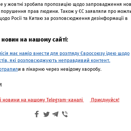
ще у жовтні зробила пропозицію щодо запровадження но
а порушення прав людини. Також у ЄС заявляли про можл
щодо Росії та Китаю за розповсюдження дезінформації в
 новин на нашому сайті:
ісія має намір внести для розгляду Євросоюзу ідею щодо
ктів, які розповсюджують неправдивий контент.
отрапил
и в лікарню через невідому хворобу.
И
жі новини на нашому Telegram-каналі
Приєднуйся!
З'явилося відео знищеного ворожого С