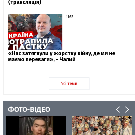
(трансляція)
11:55
«Нас затягнули у жорстку війну, де ми не
маємо переваги», - Чалий
Усі теми
ФОТО-ВІДЕО