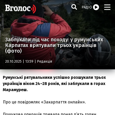
РАДІО
Заблукали під час походу: у румунських
Карпатах врятували трьох українців
(фото)
20.10.2025 | 13:59 |
Редакція
Румунські рятувальники успішно розшукали трьох
українців віком 24–28 років, які заблукали в горах
Марамуреш.
Про це повідомляє «Закарпаття онлайн».
Пошукова операція тривала понад п’ять годин.