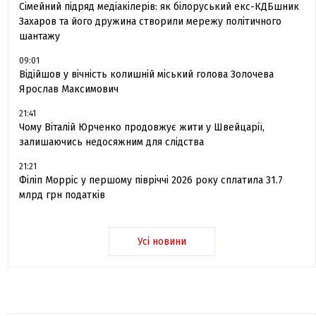
Сімейний підряд медіакілерів: як білоруський екс-КДБшник
Захаров та його дружина створили мережу політичного
шантажу
09:01
Відійшов у вічність колишній міський голова Золочева
Ярослав Максимович
21:41
Чому Віталій Юрченко продовжує жити у Швейцарії,
залишаючись недосяжним для слідства
21:21
Філіп Морріс у першому півріччі 2026 року сплатила 31.7
млрд грн податків
Усі новини