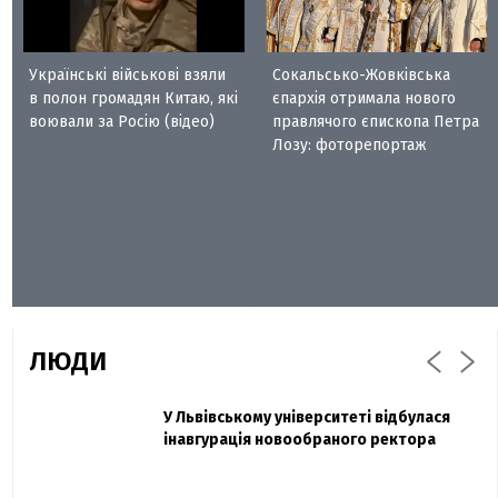
Українські військові взяли
Сокальсько-Жовківська
в полон громадян Китаю, які
єпархія отримала нового
воювали за Росію (відео)
правлячого єпископа Петра
Лозу: фоторепортаж
ЛЮДИ
Захисник "Азовсталі" Діанов вдруге
У Львівському університеті відбулася
Павло Дак
одружився та показав фото з весілля
інавгурація новообраного ректора
«Час не лікує, лише притуплює біль»:
сестра загиблого під Бахмутом Воїна з