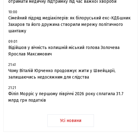
отримати медичну підтримку під час важкої хвороби
10:00
Сімейний підряд медіакілерів: як білоруський екс-КДБшник
Захаров та його дружина створили мережу політичного
шантажу
09:01
Відійшов у вічність колишній міський голова Золочева
Ярослав Максимович
21:41
Чому Віталій Юрченко продовжує жити у Швейцарії,
залишаючись недосяжним для слідства
21:21
Філіп Морріс у першому півріччі 2026 року сплатила 31.7
млрд грн податків
Усі новини