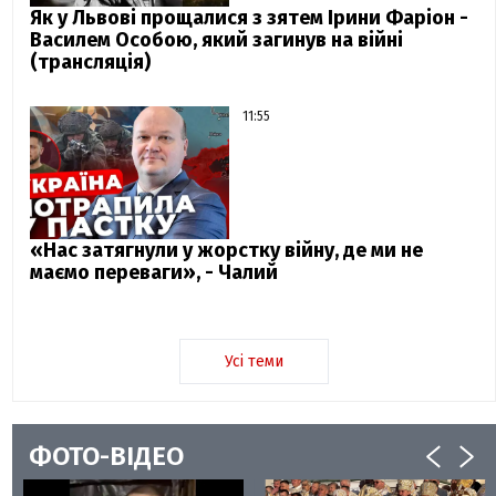
Як у Львові прощалися з зятем Ірини Фаріон -
Василем Особою, який загинув на війні
(трансляція)
11:55
«Нас затягнули у жорстку війну, де ми не
маємо переваги», - Чалий
Усі теми
ФОТО-ВІДЕО