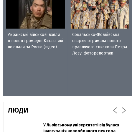
Українські військові взяли
Сокальсько-Жовківська
в полон громадян Китаю, які
єпархія отримала нового
воювали за Росію (відео)
правлячого єпископа Петра
Лозу: фоторепортаж
ЛЮДИ
Захисник "Азовсталі" Діанов вдруге
У Львівському університеті відбулася
Павло Дак
одружився та показав фото з весілля
інавгурація новообраного ректора