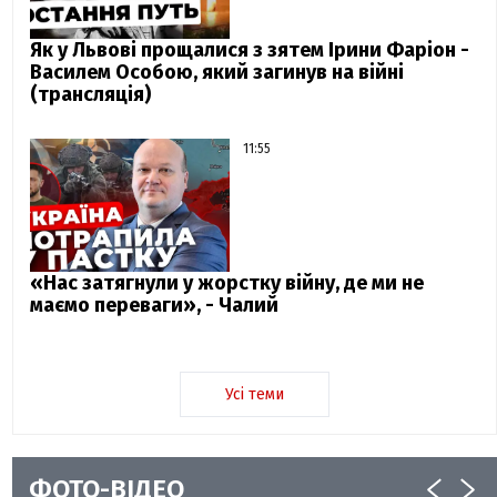
Як у Львові прощалися з зятем Ірини Фаріон -
Василем Особою, який загинув на війні
(трансляція)
11:55
«Нас затягнули у жорстку війну, де ми не
маємо переваги», - Чалий
Усі теми
ФОТО-ВІДЕО