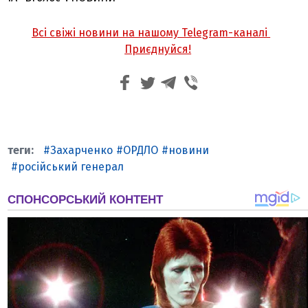
Всі свіжі новини на нашому Telegram-каналі
Приєднуйся!
Захарченко
ОРДЛО
новини
російський генерал