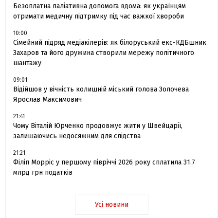
Безоплатна паліативна допомога вдома: як українцям
отримати медичну підтримку під час важкої хвороби
10:00
Сімейний підряд медіакілерів: як білоруський екс-КДБшник
Захаров та його дружина створили мережу політичного
шантажу
09:01
Відійшов у вічність колишній міський голова Золочева
Ярослав Максимович
21:41
Чому Віталій Юрченко продовжує жити у Швейцарії,
залишаючись недосяжним для слідства
21:21
Філіп Морріс у першому півріччі 2026 року сплатила 31.7
млрд грн податків
Усі новини