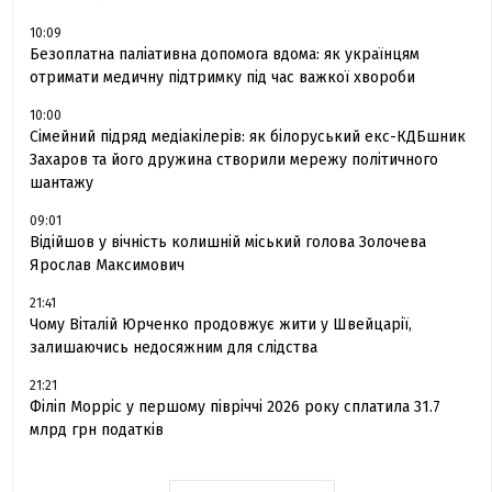
10:09
Безоплатна паліативна допомога вдома: як українцям
отримати медичну підтримку під час важкої хвороби
10:00
Сімейний підряд медіакілерів: як білоруський екс-КДБшник
Захаров та його дружина створили мережу політичного
шантажу
09:01
Відійшов у вічність колишній міський голова Золочева
Ярослав Максимович
21:41
Чому Віталій Юрченко продовжує жити у Швейцарії,
залишаючись недосяжним для слідства
21:21
Філіп Морріс у першому півріччі 2026 року сплатила 31.7
млрд грн податків