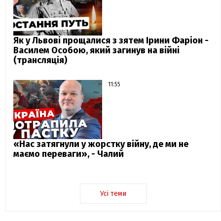
Як у Львові прощалися з зятем Ірини Фаріон -
Василем Особою, який загинув на війні
(трансляція)
11:55
«Нас затягнули у жорстку війну, де ми не
маємо переваги», - Чалий
Усі теми