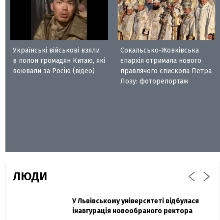
Українські військові взяли
Сокальсько-Жовківська
в полон громадян Китаю, які
єпархія отримала нового
воювали за Росію (відео)
правлячого єпископа Петра
Лозу: фоторепортаж
ЛЮДИ
Захисник "Азовсталі" Діанов вдруге
У Львівському університеті відбулася
Павло Дак
одружився та показав фото з весілля
інавгурація новообраного ректора
«Час не лікує, лише притуплює біль»: