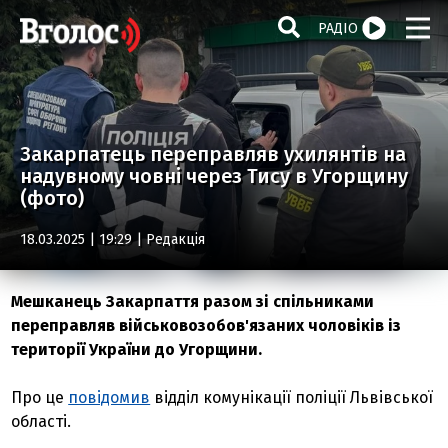
РАДІО
Закарпатець переправляв ухилянтів на
надувному човні через Тису в Угорщину
(фото)
18.03.2025 | 19:29 |
Редакція
Мешканець Закарпаття разом зі спільниками
переправляв військовозобов'язаних чоловіків із
території України до Угорщини.
Про це
повідомив
відділ комунікації поліції Львівської
області.