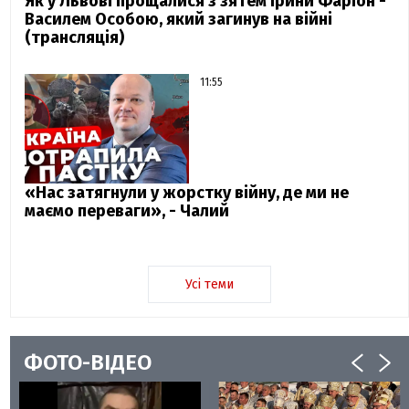
Як у Львові прощалися з зятем Ірини Фаріон -
Василем Особою, який загинув на війні
(трансляція)
11:55
«Нас затягнули у жорстку війну, де ми не
маємо переваги», - Чалий
Усі теми
ФОТО-ВІДЕО