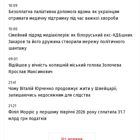
10:09
Безоплатна паліативна допомога вдома: як українцям
отримати медичну підтримку під час важкої хвороби
10:00
Сімейний підряд медіакілерів: як білоруський екс-КДБшник
Захаров та його дружина створили мережу політичного
шантажу
09:01
Відійшов у вічність колишній міський голова Золочева
Ярослав Максимович
21:41
Чому Віталій Юрченко продовжує жити у Швейцарії,
залишаючись недосяжним для слідства
21:21
Філіп Морріс у першому півріччі 2026 року сплатила 31.7
млрд грн податків
Усі новини