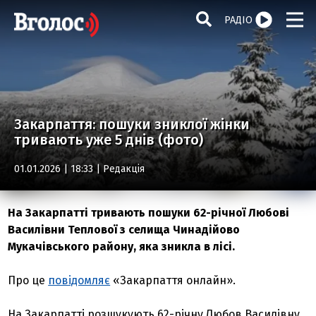
РАДІО
Закарпаття: пошуки зниклої жінки
тривають уже 5 днів (фото)
01.01.2026 | 18:33 |
Редакція
На Закарпатті тривають пошуки 62-річної Любові
Василівни Теплової з селища Чинадійово
Мукачівського району, яка зникла в лісі.
Про це
повідомляє
«Закарпаття онлайн».
На Закарпатті розшукують 62-річну Любов Василівну