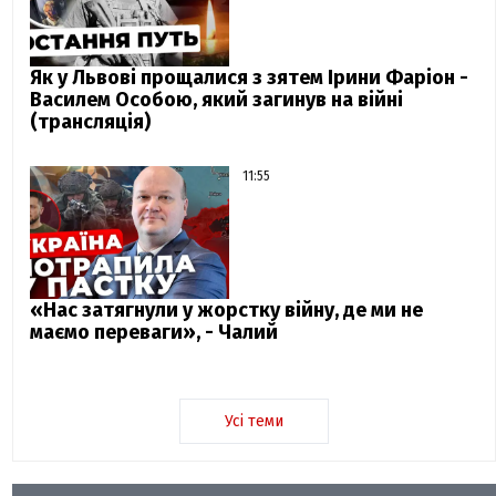
Як у Львові прощалися з зятем Ірини Фаріон -
Василем Особою, який загинув на війні
(трансляція)
11:55
«Нас затягнули у жорстку війну, де ми не
маємо переваги», - Чалий
Усі теми