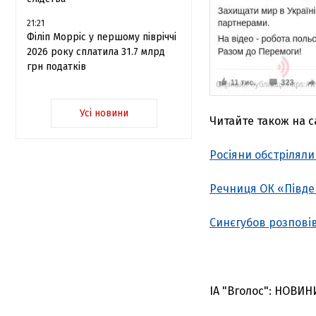
21:21
Філіп Морріс у першому півріччі
2026 року сплатила 31.7 млрд
грн податків
Усі новини
Читайте також на са
Росіяни обстріляли
Речниця ОК «Півден
Синєгубов розповів
ІА "Вголос": НОВИН