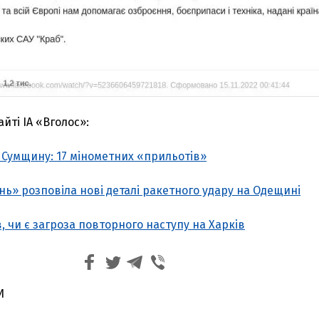
йті ІА «Вголос»:
 Сумщину: 17 мінометних «прильотів»
ь» розповіла нові деталі ракетного удару на Одещині
, чи є загроза повторного наступу на Харків
И
З'явилося відео знищеного ворожого С