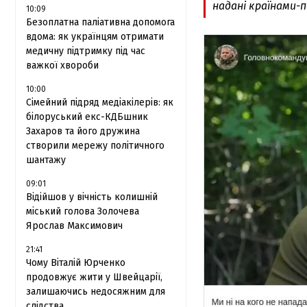
надані країнами-
10:09
Безоплатна паліативна допомога
вдома: як українцям отримати
медичну підтримку під час
важкої хвороби
10:00
Сімейний підряд медіакілерів: як
білоруський екс-КДБшник
Захаров та його дружина
створили мережу політичного
шантажу
09:01
Відійшов у вічність колишній
міський голова Золочева
Ярослав Максимович
21:41
Чому Віталій Юрченко
продовжує жити у Швейцарії,
залишаючись недосяжним для
слідства