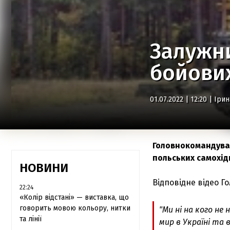
Залужни
бойових
01.07.2022 | 12:20 |
Іри
Головнокомандува
польських самохід
НОВИНИ
Відповідне відео 
22:24
«Колір відстані» — виставка, що
говорить мовою кольору, нитки
"Ми ні на кого не
та лінії
мир в Україні та 