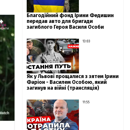
Благодійний фонд Ірини Федишин
передав авто для бригади
загиблого Героя Василя Особи
13:03
Як у Львові прощалися з зятем Ірини
Фаріон - Василем Особою, який
загинув на війні (трансляція)
11:55