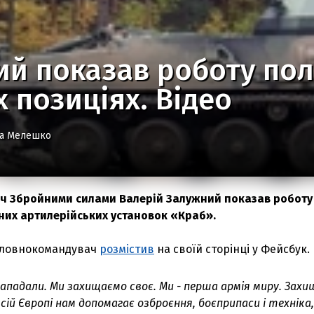
й показав роботу пол
 позиціях. Відео
на Мелешко
ч Збройними силами Валерій Залужний показав роботу
них артилерійських установок «Краб».
Головнокомандувач
розмістив
на своїй сторінці у Фейсбук.
 нападали. Ми захищаємо своє. Ми - перша армія миру.
Захи
всій Європі нам допомагає озброєння, боєприпаси і техніка,