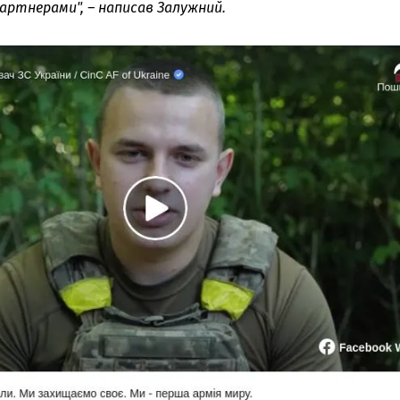
партнерами"
, – написав Залужний.