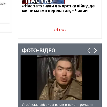
«Нас затягнули у жорстку війну, де
ми не маємо переваги», - Чалий
Усі теми
ФОТО-ВІДЕО
у-35
Українські військові взяли в полон громадян