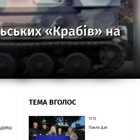
ьських «Крабів» на
ТЕМА ВГОЛОС
11:15
щати
Павло Дак