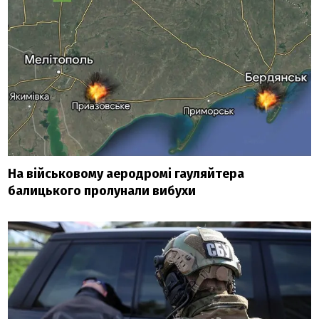
На військовому аеродромі гауляйтера
балицького пролунали вибухи