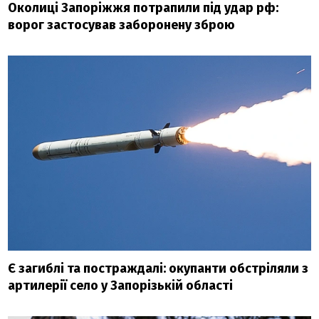
Околиці Запоріжжя потрапили під удар рф:
ворог застосував заборонену зброю
Є загиблі та постраждалі: окупанти обстріляли з
артилерії село у Запорізькій області