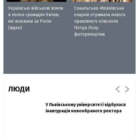
Українські військові взяли
Сокальсько-Жовківська
в полон громадян Китаю,
єпархія отримала нового
які воювали за Росію
правлячого єпископа
(відео)
Петра Лозу:
фоторепортаж
ЛЮДИ
Захисник "Азовсталі" Діанов вдруге
У Львівському університеті відбулася
Павло Дак
одружився та показав фото з весілля
інавгурація новообраного ректора
«Час не лікує, лише притуплює біль»:
сестра загиблого під Бахмутом Воїна з
Буковини розповіла про брата