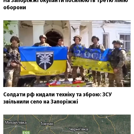
На Запоріжжі окупанти посилюють третю лінію
оборони
Солдати рф кидали техніку та зброю: ЗСУ
звільнили село на Запоріжжі