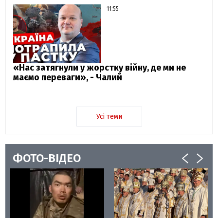
11:55
«Нас затягнули у жорстку війну, де ми не
маємо переваги», - Чалий
Усі теми
ФОТО-ВІДЕО