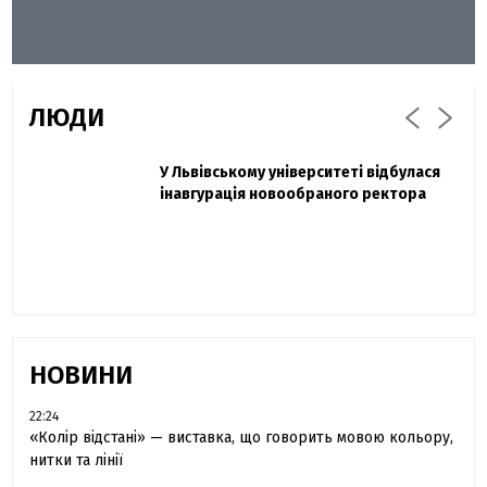
ЛЮДИ
Захисник "Азовсталі" Діанов вдруге
У Львівському університеті відбулася
Павло Дак
одружився та показав фото з весілля
інавгурація новообраного ректора
«Час не лікує, лише притуплює біль»:
сестра загиблого під Бахмутом Воїна з
Буковини розповіла про брата
НОВИНИ
22:24
«Колір відстані» — виставка, що говорить мовою кольору,
нитки та лінії