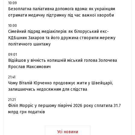
10:09
Безоплатна паліативна допомога вдома: як українцям
отримати медичну підтримку під час важкої хвороби
10:00
Сімейний підряд медіакілерів: як білоруський екс-
КДБшник Захаров та його дружина створили мережу
політичного шантажу
09:01
Відійшов у вічність колишній міський голова Золочева
Ярослав Максимович
21:41
Чому Віталій Юрченко продовжує жити у Швейцарії,
залишаючись недосяжним для слідства
21:21
Філіп Морріс у першому півріччі 2026 року сплатила 31.7
млрд грн податків
Усі новини