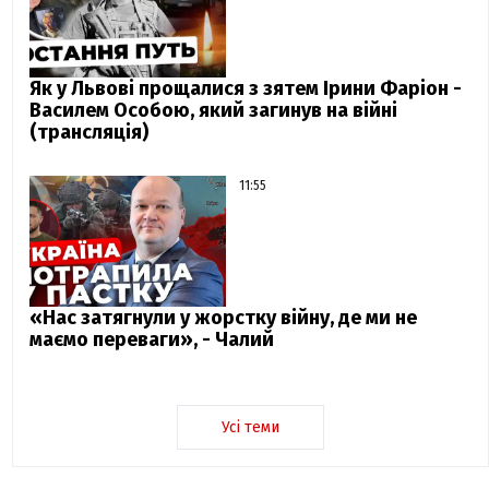
Як у Львові прощалися з зятем Ірини Фаріон -
Василем Особою, який загинув на війні
(трансляція)
11:55
«Нас затягнули у жорстку війну, де ми не
маємо переваги», - Чалий
Усі теми