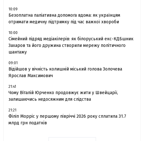
10:09
Безоплатна паліативна допомога вдома: як українцям
отримати медичну підтримку під час важкої хвороби
10:00
Сімейний підряд медіакілерів: як білоруський екс-КДБшник
Захаров та його дружина створили мережу політичного
шантажу
09:01
Відійшов у вічність колишній міський голова Золочева
Ярослав Максимович
21:41
Чому Віталій Юрченко продовжує жити у Швейцарії,
залишаючись недосяжним для слідства
21:21
Філіп Морріс у першому півріччі 2026 року сплатила 31.7
млрд грн податків