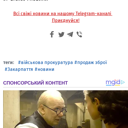
Всі свіжі новини на нашому Telegram-каналі
Приєднуйся!
військова прокуратура
продаж зброї
Закарпаття
новини