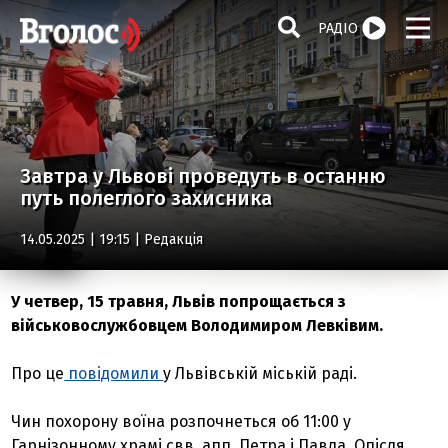
РАДІО
Завтра у Львові проведуть в останню
путь полеглого захисника
14.05.2025 | 19:15 |
Редакція
У четвер, 15 травня, Львів попрощається з
військовослужбовцем Володимиром Левківим.
Про це
повідомили
у Львівській міській раді.
Чин похорону воїна розпочнеться об 11:00 у
Гарнізонному храмі свв. апп. Петра і Павла. Опісля,