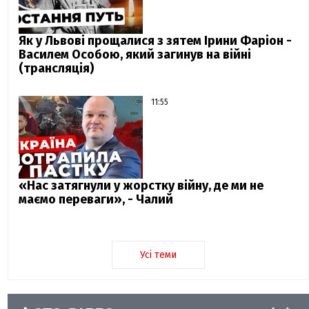
Як у Львові прощалися з зятем Ірини Фаріон -
Василем Особою, який загинув на війні
(трансляція)
11:55
«Нас затягнули у жорстку війну, де ми не
маємо переваги», - Чалий
Усі теми