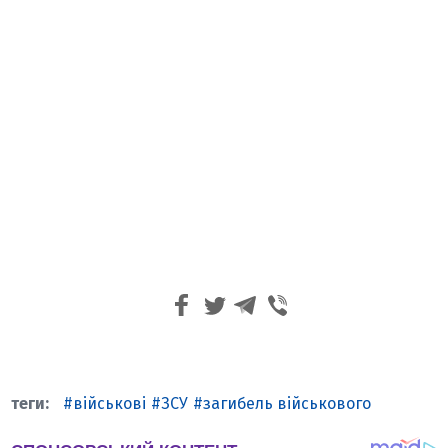
військові
ЗСУ
загибель військового