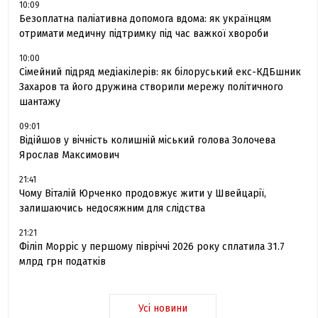
10:09
Безоплатна паліативна допомога вдома: як українцям
отримати медичну підтримку під час важкої хвороби
10:00
Сімейний підряд медіакілерів: як білоруський екс-КДБшник
Захаров та його дружина створили мережу політичного
шантажу
09:01
Відійшов у вічність колишній міський голова Золочева
Ярослав Максимович
21:41
Чому Віталій Юрченко продовжує жити у Швейцарії,
залишаючись недосяжним для слідства
21:21
Філіп Морріс у першому півріччі 2026 року сплатила 31.7
млрд грн податків
Усі новини