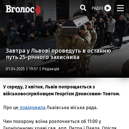
РАДІО
Завтра у Львові проведуть в останню
путь 25-річного захисника
01.04.2025 | 19:57 |
Редакція
У середу, 2 квітня, Львів попрощається з
військовослужбовцем Георгієм Денисовим-Товтом.
Про це
повідомила
Львівська міська рада.
Чин похорону воїна розпочнеться об 11:00 у
Гарнізонному храмі свв. апп. Петра і Павла. Опісля,