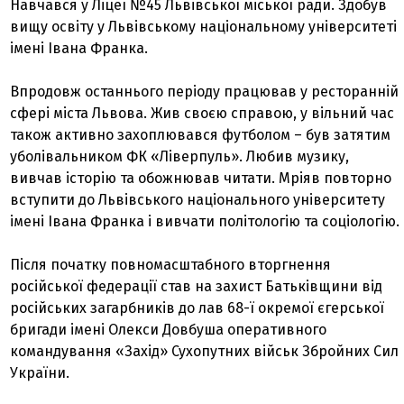
Навчався у Ліцеї №45 Львівської міської ради. Здобув
вищу освіту у Львівському національному університеті
імені Івана Франка.
Впродовж останнього періоду працював у ресторанній
сфері міста Львова. Жив своєю справою, у вільний час
також активно захоплювався футболом – був затятим
уболівальником ФК «Ліверпуль». Любив музику,
вивчав історію та обожнював читати. Мріяв повторно
вступити до Львівського національного університету
імені Івана Франка і вивчати політологію та соціологію.
Після початку повномасштабного вторгнення
російської федерації став на захист Батьківщини від
російських загарбників до лав 68-ї окремої єгерської
бригади імені Олекси Довбуша оперативного
командування «Захід» Сухопутних військ Збройних Сил
України.