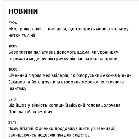
НОВИНИ
22:24
«Колір відстані» — виставка, що говорить мовою кольору,
нитки та лінії
10:09
Безоплатна паліативна допомога вдома: як українцям
отримати медичну підтримку під час важкої хвороби
10:00
Сімейний підряд медіакілерів: як білоруський екс-КДБшник
Захаров та його дружина створили мережу політичного
шантажу
09:01
Відійшов у вічність колишній міський голова Золочева
Ярослав Максимович
21:41
Чому Віталій Юрченко продовжує жити у Швейцарії,
залишаючись недосяжним для слідства