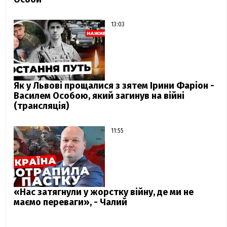
13:03
Як у Львові прощалися з зятем Ірини Фаріон -
Василем Особою, який загинув на війні
(трансляція)
11:55
«Нас затягнули у жорстку війну, де ми не
маємо переваги», - Чалий