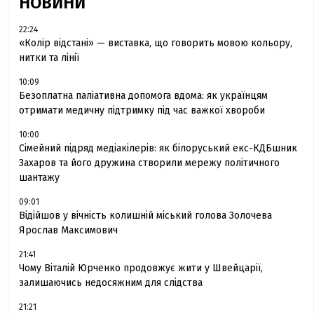
НОВИНИ
22:24
«Колір відстані» — виставка, що говорить мовою кольору,
нитки та лінії
10:09
Безоплатна паліативна допомога вдома: як українцям
отримати медичну підтримку під час важкої хвороби
10:00
Сімейний підряд медіакілерів: як білоруський екс-КДБшник
Захаров та його дружина створили мережу політичного
шантажу
09:01
Відійшов у вічність колишній міський голова Золочева
Ярослав Максимович
21:41
Чому Віталій Юрченко продовжує жити у Швейцарії,
залишаючись недосяжним для слідства
21:21