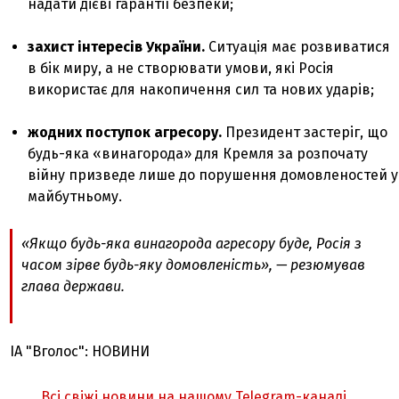
надати дієві гарантії безпеки;
захист інтересів України.
Ситуація має розвиватися
в бік миру, а не створювати умови, які Росія
використає для накопичення сил та нових ударів;
жодних поступок агресору.
Президент застеріг, що
будь-яка «винагорода» для Кремля за розпочату
війну призведе лише до порушення домовленостей у
майбутньому.
«Якщо будь-яка винагорода агресору буде, Росія з
часом зірве будь-яку домовленість», — резюмував
глава держави.
ІА "Вголос": НОВИНИ
Всі свіжі новини на нашому Telegram-каналі