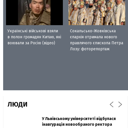
Українські військові взяли
Сокальсько-Жовківська
в полон громадян Китаю, які
єпархія отримала нового
воювали за Росію (відео)
правлячого єпископа Петра
Лозу: фоторепортаж
ЛЮДИ
Захисник "Азовсталі" Діанов вдруге
У Львівському університеті відбулася
Павло Дак
одружився та показав фото з весілля
інавгурація новообраного ректора