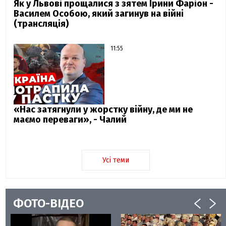
Як у Львові прощалися з зятем Ірини Фаріон -
Василем Особою, який загинув на війні
(трансляція)
11:55
«Нас затягнули у жорстку війну, де ми не
маємо переваги», - Чалий
Усі теми
ФОТО-ВІДЕО