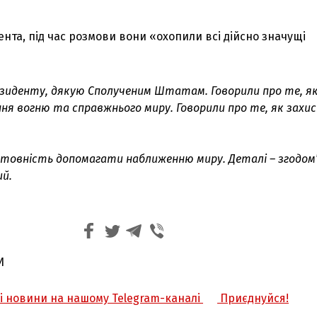
нта, під час розмови вони «охопили всі дійсно значущі
езиденту, дякую Сполученим Штатам. Говорили про те, я
ня вогню та справжнього миру. Говорили про те, як зах
готовність допомагати наближенню миру. Деталі – згодом",
ий.
И
жі новини на нашому Telegram-каналі
Приєднуйся!