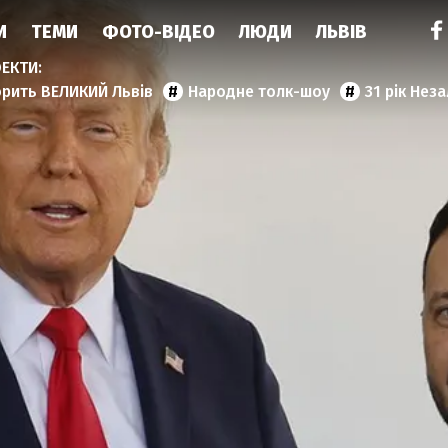
И
ТЕМИ
ФОТО-ВІДЕО
ЛЮДИ
ЛЬВІВ
орить ВЕЛИКИЙ Львів
Народне толк-шоу
31 рік Нез