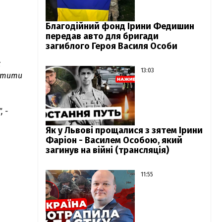
Благодійний фонд Ірини Федишин
передав авто для бригади
загиблого Героя Василя Особи
к
13:03
истити
 -
Як у Львові прощалися з зятем Ірини
Фаріон - Василем Особою, який
загинув на війні (трансляція)
11:55