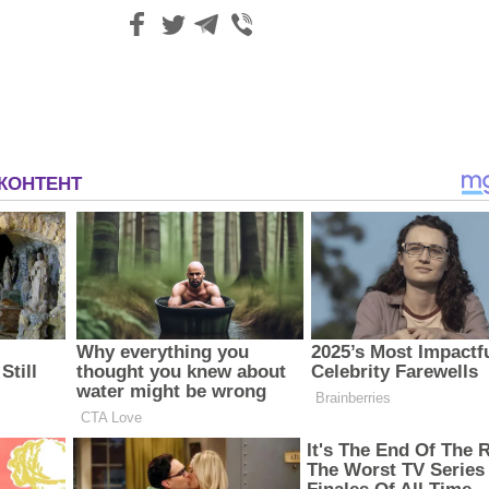
З'явилося відео знищеного ворожого С