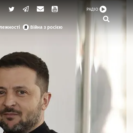
РАДІО
алежності
Війна з росією