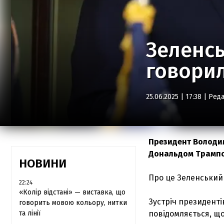
Зеленсь
говори
25.06.2025 | 17:38 |
Реда
Президент Володим
Дональдом Трампом
НОВИНИ
Про це Зеленський
22:24
«Колір відстані» — виставка, що
Зустріч президенті
говорить мовою кольору, нитки
та лінії
повідомляється, що 