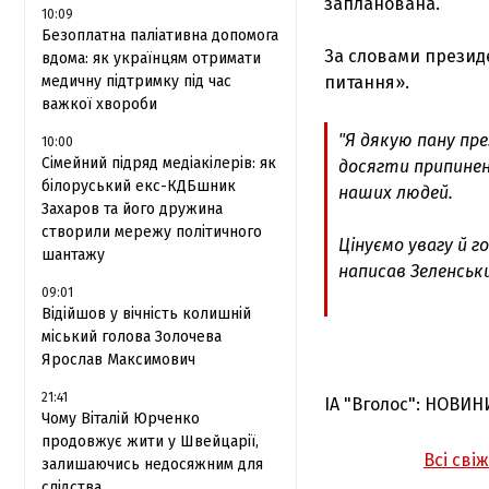
запланована.
10:09
Безоплатна паліативна допомога
За словами президе
вдома: як українцям отримати
медичну підтримку під час
питання».
важкої хвороби
"Я дякую пану пр
10:00
Сімейний підряд медіакілерів: як
досягти припинен
білоруський екс-КДБшник
наших людей.
Захаров та його дружина
створили мережу політичного
Цінуємо увагу й 
шантажу
написав Зеленськ
09:01
Відійшов у вічність колишній
міський голова Золочева
Ярослав Максимович
21:41
ІА "Вголос": НОВИН
Чому Віталій Юрченко
продовжує жити у Швейцарії,
Всі сві
залишаючись недосяжним для
слідства