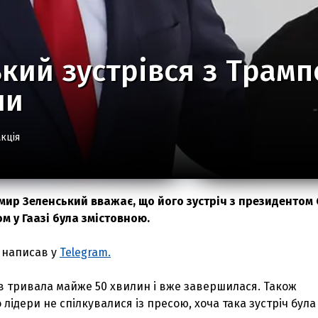
кий зустрівся з Трамп
ли
кція
ир Зеленський вважає, що його зустріч з президентом
 у Гаазі була змістовною.
 написав у
Telegram.
в тривала майже 50 хвилин і вже завершилася. Також
лідери не спілкувалися із пресою, хоча така зустріч була