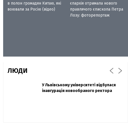
в полон громадян Китаю, які
єпархія отримала нового
воювали за Росію (відео)
правлячого єпископа Петра
Лозу: фоторепортаж
ЛЮДИ
Захисник "Азовсталі" Діанов вдруге
У Львівському університеті відбулася
Павло Дак
одружився та показав фото з весілля
інавгурація новообраного ректора
«Час не лікує, лише притуплює біль»:
сестра загиблого під Бахмутом Воїна з
Буковини розповіла про брата