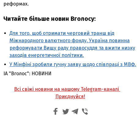
реформах.
Читайте більше новин Вголосу:
Для того, щоб отримати черговий транш від
Міжнародного валютного фонду, Україна повинна
реформувати Вищу раду правосуддя та вжити низку
заходів енергетичної політики.
У Мінфіні зробили гучну заяву щодо співпраці з МВФ.
ІА "Вголос": НОВИНИ
Всі свіжі новини на нашому Telegram-каналі
Приєднуйся!