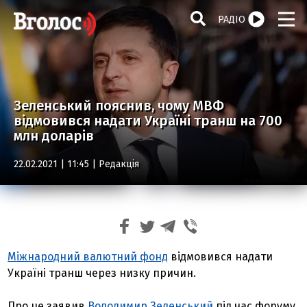
РАДІО
Зеленський пояснив, чому МВФ
відмовився надати Україні транш на 700
млн доларів
22.02.2021 | 11:45 |
Редакція
Міжнародний валютний фонд
відмовився надати
Україні транш через низку причин.
Про це заявив
Володимир Зеленський
під час форуму