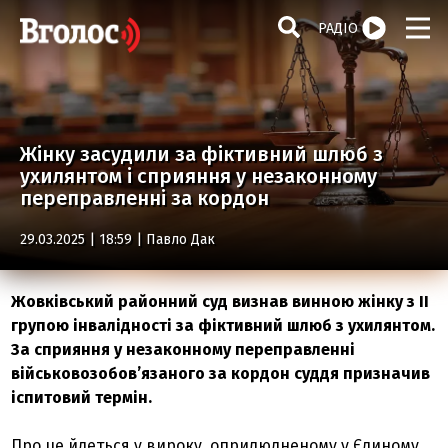
РАДІО
Жінку засудили за фіктивний шлюб з
ухилянтом і сприяння у незаконному
переправленні за кордон
29.03.2025 | 18:59 |
Павло Дак
Жовківський районний суд визнав винною жінку з II
групою інвалідності за фіктивний шлюб з ухилянтом.
За сприяння у незаконному переправленні
військовозобов’язаного за кордон суддя призначив
іспитовий термін.
Про це йдеться у вироку, оприлюдненому у Єдиному