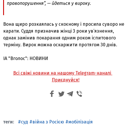
правопорушення”, — йдеться у вироку.
Вона щиро розкаялась у скоєному і просила суворо не
карати. Суддя призначив жінці 3 роки ув’язнення,
однак замінив покарання одним роком іспитового
терміну. Вирок можна оскаржити протягом 30 днів.
ІА "Вголос": НОВИНИ
Всі свіжі новини на нашому Telegram-каналі
Приєднуйся!
суд
війна з Росією
мобілізація