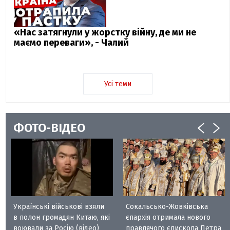
«Нас затягнули у жорстку війну, де ми не
маємо переваги», - Чалий
Усі теми
ФОТО-ВІДЕО
Українські військові взяли
Сокальсько-Жовківська
в полон громадян Китаю, які
єпархія отримала нового
воювали за Росію (відео)
правлячого єпископа Петра