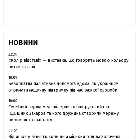
сестра загиблого під Бахмутом Воїна з
Буковини розповіла про брата
НОВИНИ
22:24
«Колір відстані» — виставка, що говорить мовою кольору,
нитки та лінії
10:09
Безоплатна паліативна допомога вдома: як українцям
отримати медичну підтримку під час важкої хвороби
10:00
Сімейний підряд медіакілерів: як білоруський екс-
КДБшник Захаров та його дружина створили мережу
політичного шантажу
09:01
Відійшов у вічність колишній міський голова Золочева