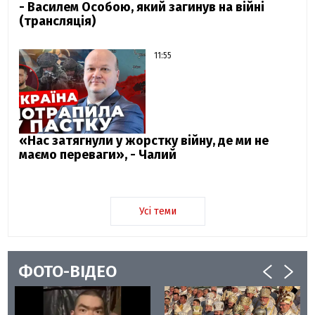
- Василем Особою, який загинув на війні
(трансляція)
11:55
«Нас затягнули у жорстку війну, де ми не
маємо переваги», - Чалий
Усі теми
ФОТО-ВІДЕО