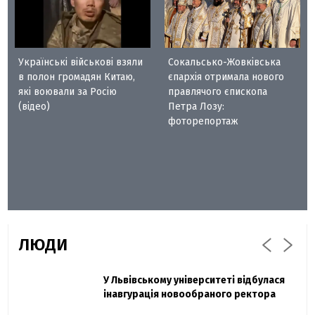
Українські військові взяли
Сокальсько-Жовківська
в полон громадян Китаю,
єпархія отримала нового
які воювали за Росію
правлячого єпископа
(відео)
Петра Лозу:
фоторепортаж
ЛЮДИ
Захисник "Азовсталі" Діанов вдруге
У Львівському університеті відбулася
Павло Дак
одружився та показав фото з весілля
інавгурація новообраного ректора
«Час не лікує, лише притуплює біль»: