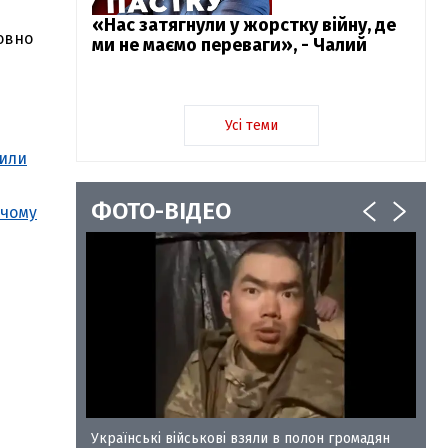
«Нас затягнули у жорстку війну, де
овно
ми не маємо переваги», - Чалий
Усі теми
били
ФОТО-ВІДЕО
ячому
у-35
Українські військові взяли в полон громадян