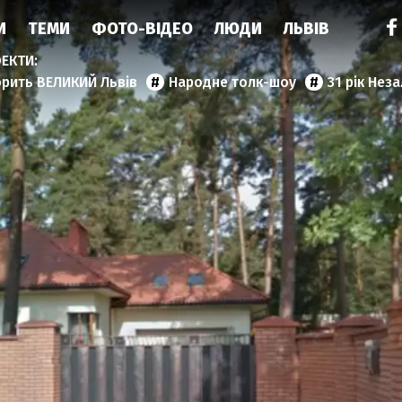
И
ТЕМИ
ФОТО-ВІДЕО
ЛЮДИ
ЛЬВІВ
орить ВЕЛИКИЙ Львів
Народне толк-шоу
31 рік Нез