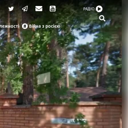
РАДІО
алежності
Війна з росією