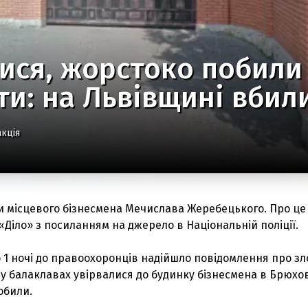
ися, жорстоко побили
и: на Львівщині вбил
кція
и місцевого бізнесмена Мечислава Жеребецького. Про це
Діло» з посиланням на джерело в Національній поліції.
о 1 ночі до правоохоронців надійшло повідомлення про зл
 у балаклавах увірвалися до будинку бізнесмена в Брюхо
обили.