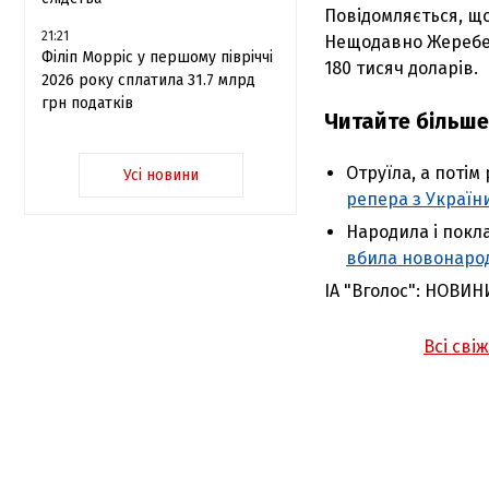
Повідомляється, що
21:21
Нещодавно Жеребец
Філіп Морріс у першому півріччі
180 тисяч доларів.
2026 року сплатила 31.7 млрд
грн податків
Читайте більше
Отруїла, а потім
Усі новини
репера з України,
Народила і покл
вбила новонарод
ІА "Вголос": НОВИН
Всі сві