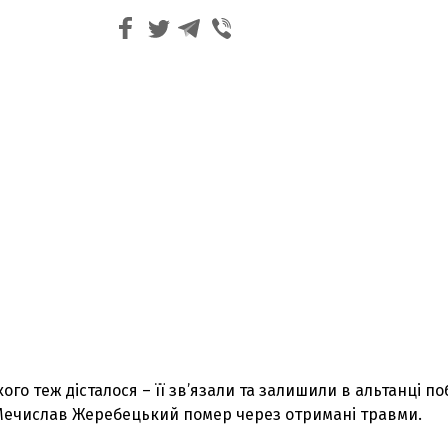
го теж дісталося – її зв’язали та залишили в альтанці по
 Мечислав Жеребецький помер через отримані травми.