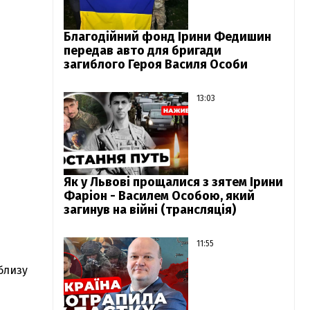
Благодійний фонд Ірини Федишин
передав авто для бригади
загиблого Героя Василя Особи
13:03
Як у Львові прощалися з зятем Ірини
Фаріон - Василем Особою, який
загинув на війні (трансляція)
11:55
близу