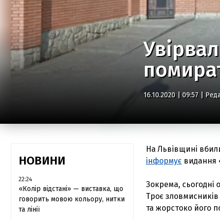
Увірвал
помират
16.10.2020 | 09:57 |
Реда
На Львівщині вбил
НОВИНИ
інформує
видання «
22:24
Зокрема, сьогодні 
«Колір відстані» — виставка, що
Троє зловмисників
говорить мовою кольору, нитки
та жорстоко його п
та лінії