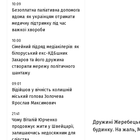
10:09
Безоплатна паліативна допомога
вдома: як українцям отримати
медичну підтримку під час
важкої хвороби
10:00
Сімейний підряд медіакілерів: як
білоруський екс-КДБшник
Захаров та його дружина
створили мережу політичного
шантажу
09:01
Відійшов у вічність колишній
міський голова Золочева
Ярослав Максимович
21:41
Чому Віталій Юрченко
Дружині Жеребецько
продовжує жити у Швейцарії,
будинку. На жаль,
залишаючись недосяжним для
слідства