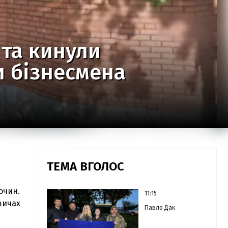
 та кинули
и бізнесмена
ТЕМА ВГОЛОС
очин.
11:15
вичах
Павло Дак