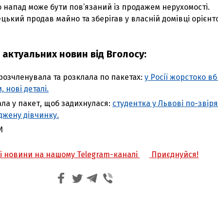
 напад може бути пов’язаний із продажем нерухомості.
ький продав майно та зберігав у власній домівці орієнт
 актуальних новин від Вголосу:
 розчленувала та розклала по пакетах:
у Росії жорстоко в
 нові деталі.
ала у пакет, щоб задихнулася:
студентка у Львові по-звір
жену дівчинку.
И
жі новини на нашому Telegram-каналі
Приєднуйся!
З'явилося відео знищеного ворожого С