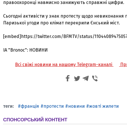
правоохоронці навмисно занижують справжні цифри.
Сьогодні активісти у знак протесту щодо невиконання
Паризької угоди про клімат перекрили Єнський міст.
[embed]https://twitter.com/BFMTV/status/1104408947505
ІА "Вголос": НОВИНИ
Всі свіжі новини на нашому Telegram-каналі
При
франція
протести
новини
жовті жилети