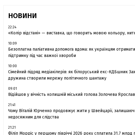
НОВИНИ
22:24
«Колір відстані» — виставка, що говорить мовою кольору, нитки
10:09
Безоплатна паліативна допомога вдома: як українцям отримат
підтримку під час важкої хвороби
10:00
Сімейний підряд медіакілерів: як білоруський екс-КДБшник За
дружина створили мережу політичного шантажу
09:01
Відійшов у вічність колишній міський голова Золочева Яросла
21:41
Чому Віталій Юрченко продовжує жити у Швейцарії, залишаюч
недосяжним для слідства
21:21
Філіп Морріс у першому півріччі 2026 року сплатила 31.7 млрд 