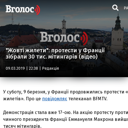
Р
"Жовті жилети": протести у Франції
зібрали 30 тис. мітингарів (відео)
09.03.2019 | 22:38 |
Редакція
У суботу, 9 березня, у Франції продовжились протести
жилетів». Про це
повідомляє
телеканал BFMTV.
Демонстрація стала вже 17-ою. На акцію протесту прот
чинного президента Франції Еммануеля Макрона вийшл
тисяч мітингарів.