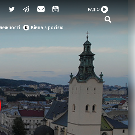
РАДІО
алежності
Війна з росією