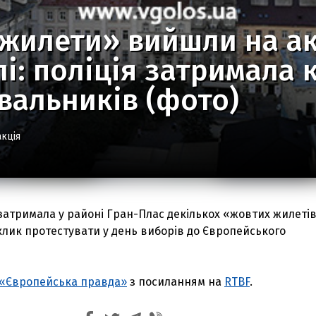
жилети» вийшли на ак
і: поліція затримала 
вальників (фото)
кція
 затримала у районі Гран-Плас декількох «жовтих жилетів»
клик протестувати у день виборів до Європейського
«Європейська правда»
з посиланням на
RTBF
.