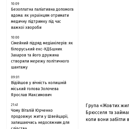
10:09
Безоплатна паліативна допомога
вдома: як українцям отримати
медичну підтримку під час
важкої хвороби
10:00
Сімейний підряд медіакілерів: як
білоруський екс-КДБшник
Захаров та його дружина
створили мережу політичного
шантажу
09:01
Відійшов у вічність колишній
міський голова Золочева
Ярослав Максимович
21:41
Група «Жовтих жиле
Чому Віталій Юрченко
Брюсселя та займал
продовжує жити у Швейцарії,
коли вони забігли 
залишаючись недосяжним для
слідства