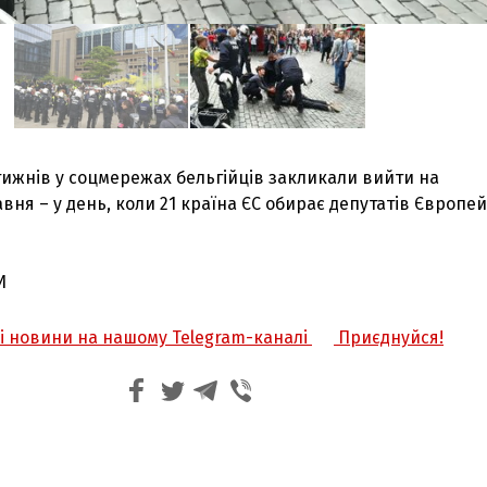
тижнів у соцмережах бельгійців закликали вийти на
авня – у день, коли 21 країна ЄС обирає депутатів Європе
И
жі новини на нашому Telegram-каналі
Приєднуйся!