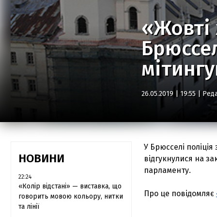
«Жовті 
Брюссел
мітингу
26.05.2019 | 19:55 |
Реда
У Брюсселі поліція
НОВИНИ
відгукнулися на за
парламенту.
22:24
«Колір відстані» — виставка, що
Про це повідомляє
говорить мовою кольору, нитки
та лінії