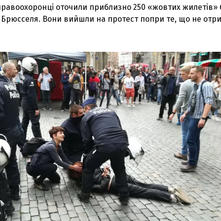
правоохоронці оточили приблизно 250 «жовтих жилетів» 
у Брюсселя. Вони вийшли на протест попри те, що не отр
З'явилося відео знищеного ворожого С