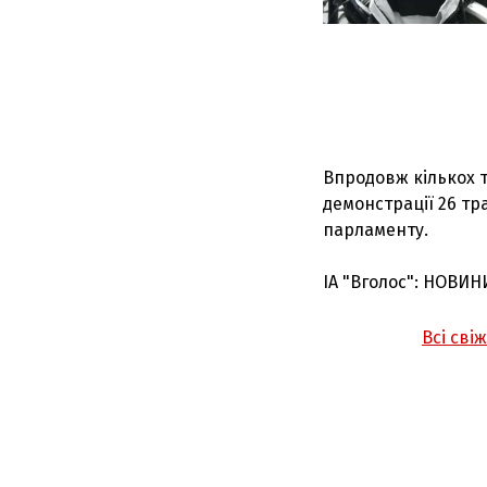
Впродовж кількох 
демонстрації 26 тр
парламенту.
ІА "Вголос": НОВИН
Всі сві