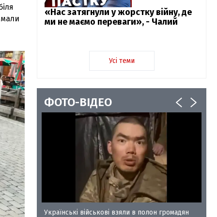
біля
«Нас затягнули у жорстку війну, де
имали
ми не маємо переваги», - Чалий
Усі теми
ФОТО-ВІДЕО
у-35
Українські військові взяли в полон громадян