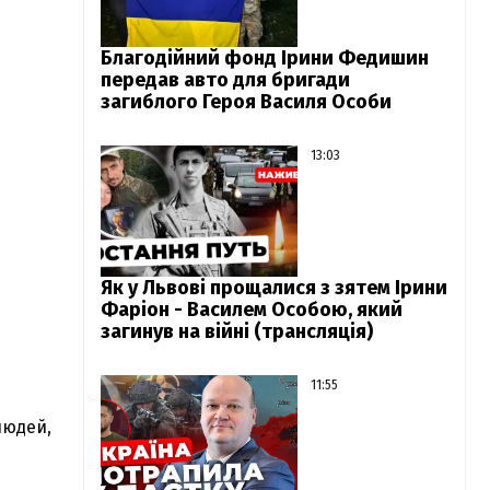
Благодійний фонд Ірини Федишин
передав авто для бригади
загиблого Героя Василя Особи
13:03
Як у Львові прощалися з зятем Ірини
Фаріон - Василем Особою, який
загинув на війні (трансляція)
11:55
людей,