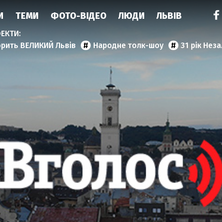
И
ТЕМИ
ФОТО-ВІДЕО
ЛЮДИ
ЛЬВІВ
орить ВЕЛИКИЙ Львів
Народне толк-шоу
31 рік Нез