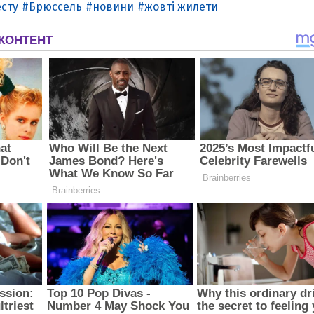
есту
Брюссель
новини
жовті жилети