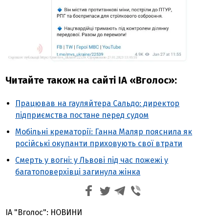
Читайте також на сайті ІА «Вголос»:
Працював на гауляйтера Сальдо: директор
підприємства постане перед судом
Мобільні крематорії: Ганна Маляр пояснила як
російські окупанти приховують свої втрати
Смерть у вогні: у Львові під час пожежі у
багатоповерхівці загинула жінка
ІА "Вголос": НОВИНИ