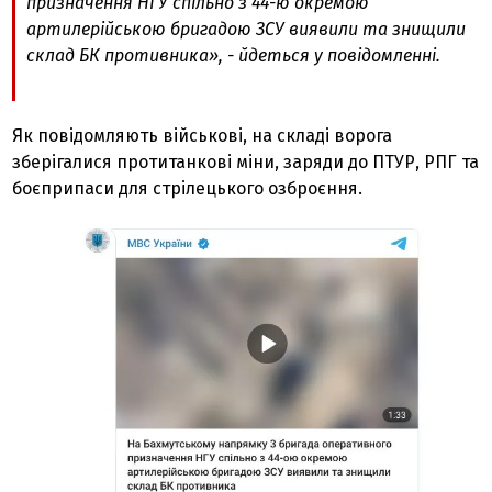
призначення НГУ спільно з 44-ю окремою
артилерійською бригадою ЗСУ виявили та знищили
склад БК противника», - йдеться у повідомленні.
Як повідомляють військові, на складі ворога
зберігалися протитанкові міни, заряди до ПТУР, РПГ та
боєприпаси для стрілецького озброєння.