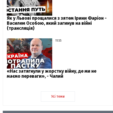
Як у Львові прощалися з зятем Ірини Фаріон -
Василем Особою, який загинув на війні
(трансляція)
11:55
«Нас затягнули у жорстку війну, де ми не
маємо переваги», - Чалий
Усі теми