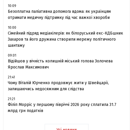
10:09
Безоплатна паліативна допомога вдома: як українцям
отримати медичну підтримку під час важкої хвороби
10:00
Сімейний підряд медіакілерів: як білоруський екс-КДБшник
Захаров та його дружина створили мережу політичного
шантажу
09:01
Відійшов у вічність колишній міський голова Золочева
Ярослав Максимович
21:41
Чому Віталій Юрченко продовжує жити у Швейцарії,
залишаючись недосяжним для слідства
21:21
Філіп Морріс у першому півріччі 2026 року сплатила 31.7
млрд грн податків
Усі новини