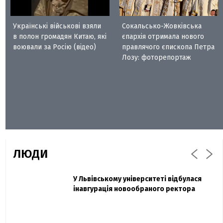
Українські військові взяли
Сокальсько-Жовківська
в полон громадян Китаю, які
єпархія отримала нового
воювали за Росію (відео)
правлячого єпископа Петра
Лозу: фоторепортаж
ЛЮДИ
Захисник "Азовсталі" Діанов вдруге
У Львівському університеті відбулася
Павло Дак
одружився та показав фото з весілля
інавгурація новообраного ректора
«Час не лікує, лише притуплює біль»:
сестра загиблого під Бахмутом Воїна з
Буковини розповіла про брата