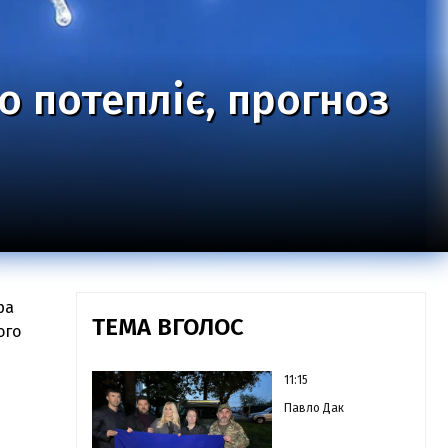
ко потепліє, прогноз
ра
ТЕМА ВГОЛОС
ого
11:15
Павло Дак