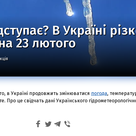
дступає? В Україні різ
на 23 лютого
кція
ого, в Україні продовжить змінюватися
погода
, температу
те. Про це свідчать дані Українського гідрометеорологічн