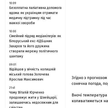
10:09
Безоплатна паліативна допомога
вдома: як українцям отримати
медичну підтримку під час
важкої хвороби
10:00
Сімейний підряд медіакілерів: як
білоруський екс-КДБшник
Захаров та його дружина
створили мережу політичного
шантажу
09:01
Відійшов у вічність колишній
міський голова Золочева
Згідно з прогнозом
Ярослав Максимович
сонячна погода, по
21:41
Чому Віталій Юрченко
Вночі температура 
продовжує жити у Швейцарії,
коливатиметься на р
залишаючись недосяжним для
слідства