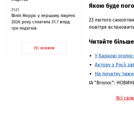
Якою буде пого
21:21
Філіп Морріс у першому півріччі
23 лютого синоптик
2026 року сплатила 31.7 млрд
повітря встановиться
грн податків
Читайте більше
Усі новини
У Харкові оголо
Актору з Росії за
На початку тижня
ІА "Вголос": НОВИН
Всі сві