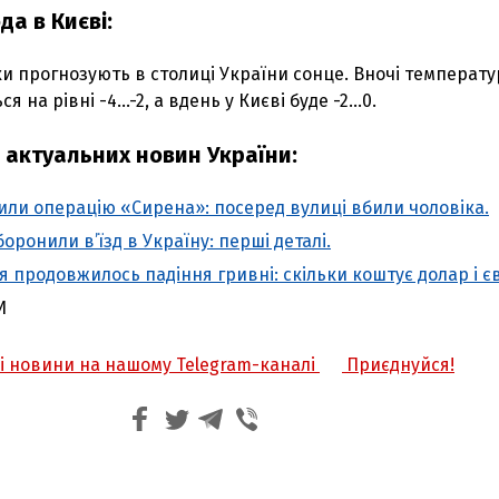
да в Києві:
и прогнозують в столиці України сонце. Вночі температу
 на рівні -4...-2, а вдень у Києві буде -2...0.
 актуальних новин України:
сили операцію «Сирена»: посеред вулиці вбили чоловіка.
боронили в’їзд в Україну: перші деталі.
 продовжилось падіння гривні: скільки коштує долар і є
И
жі новини на нашому Telegram-каналі
Приєднуйся!
З'явилося відео знищеного ворожого С