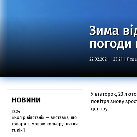
Зима ві
погоди 
22.02.2021 | 23:21 |
Реда
У вівторок, 23 лют
НОВИНИ
повітря знову зрос
центру.
22:24
«Колір відстані» — виставка, що
говорить мовою кольору, нитки
та лінії