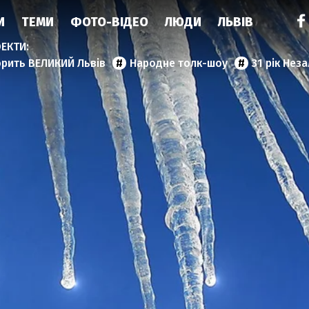
И
ТЕМИ
ФОТО-ВІДЕО
ЛЮДИ
ЛЬВІВ
орить ВЕЛИКИЙ Львів
Народне толк-шоу
31 рік Нез