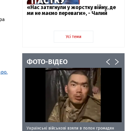
«Нас затягнули у жорстку війну, де
ми не маємо переваги», - Чалий
ра
Усі теми
ФОТО-ВІДЕО
вро.
у-35
Українські військові взяли в полон громадян