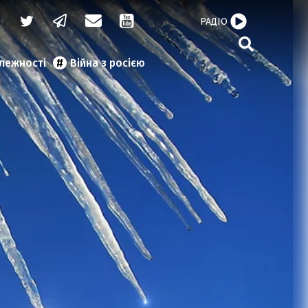
РАДІО
алежності
Війна з росією