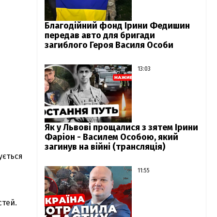
Благодійний фонд Ірини Федишин
передав авто для бригади
загиблого Героя Василя Особи
13:03
Як у Львові прощалися з зятем Ірини
Фаріон - Василем Особою, який
загинув на війні (трансляція)
ується
11:55
стей.