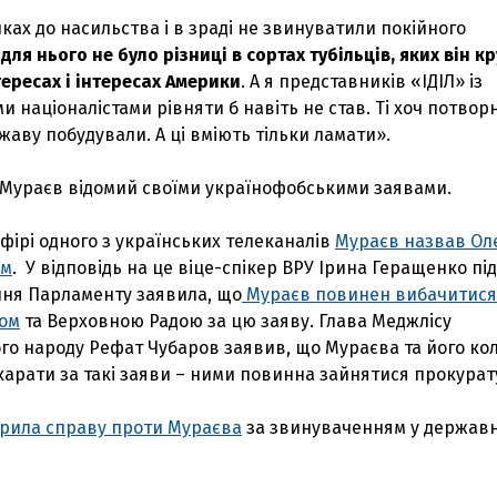
ках до насильства і в зраді не звинуватили покійного
е
для нього не було різниці в сортах тубільців, яких він кр
інтересах і інтересах Америки
. А я представників «ІДІЛ» із
 націоналістами рівняти б навіть не став. Ті хоч потворн
жаву побудували. А ці вміють тільки ламати».
 Мураєв відомий своїми українофобськими заявами.
фірі одного з українських телеканалів
Мураєв назвав Ол
ом
. У відповідь на це віце-спікер ВРУ Ірина Геращенко під
ння Парламенту заявила, що
Мураєв повинен вибачитися
дом
та Верховною Радою за цю заяву. Глава Меджлісу
го народу Рефат Чубаров заявив, що Мураєва та його кол
карати за такі заяви – ними повинна зайнятися прокурат
крила справу проти Мураєва
за звинуваченням у державн