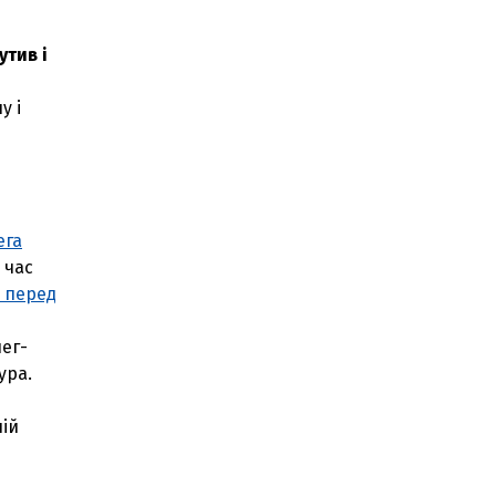
утив і
у і
ега
 час
 перед
ег-
ура.
ій