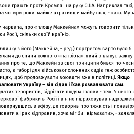
они грають проти Кремля і на руку США. Наприклад такі, 
за чотири роки, майже втративши майбутнє», - каже Мур
у нардепа, про «площу Маккейна» можуть говорити тільки
и Росії, скільки своїй країні».
бличку з його (Маккейна, - ред.) портретом варто було б
яхами до спини кожного «патріота», який оплакує важку
ання про те, що Маккейн за свої принципи бився по-чесн
исто, в таборі для військовополонених сидів теж особисто
ицях, щоб продовжувати воювати вже в політиці. Я
кщо
алювати Україну – він сідав і їхав розвалювати сам
.
атих терористів, відрізати людям голови - теж. У нього 
еркової фабрики в Росії і він не підраховував надходже
овернувшись з ефіру, де говорив про тяжкість і поневір
ювати в Ірак відправив, хоча міг би і відмазати», - заявл
З'явилося відео знищеного ворожого С