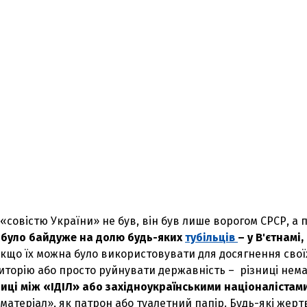
совістю України» не був, він був лише ворогом СРСР, а 
 було байдуже на долю будь-яких
тубільців
– у В'єтнамі,
якщо їх можна було використовувати для досягнення свої
иторію або просто руйнувати державність – різниці нема
ниці між «ІДІЛ» або західноукраїнськими націоналістам
матеріал», як патрон або туалетний папір. Будь-які жертв