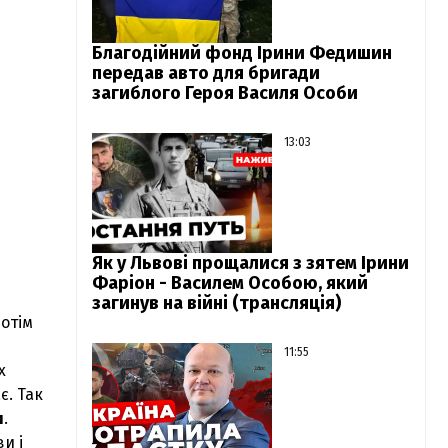
Благодійний фонд Ірини Федишин
передав авто для бригади
загиблого Героя Василя Особи
13:03
Як у Львові прощалися з зятем Ірини
Фаріон - Василем Особою, який
загинув на війні (трансляція)
потім
11:55
х
є. Так
и
.
и і