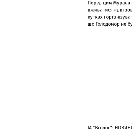
Перед цим Мураєв
вживатися «дві зов
кутках і організув
що Голодомор не б
ІА "Вголос": НОВИН