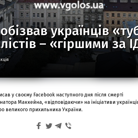
обізвав українців «ту
лістів – «гіршими за І
кція
сав у своєму Facebook наступного дня після смерті
натора Маккейна, «відповідаючи» на ініціативи українці
ро великого прихильника України.