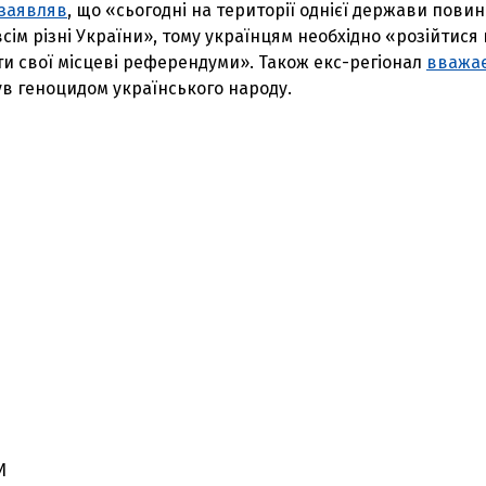
заявляв
, що «сьогодні на території однієї держави повин
сім різні України», тому українцям необхідно «розійтися 
ати свої місцеві референдуми». Також екс-регіонал
вважа
ув геноцидом українського народу.
И