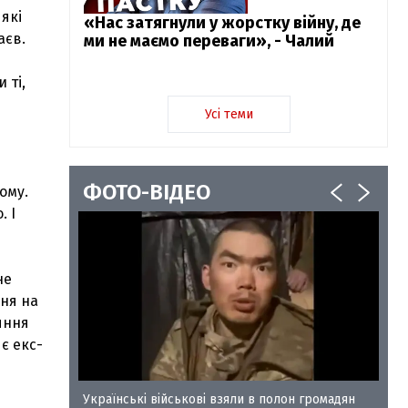
які
«Нас затягнули у жорстку війну, де
аєв.
ми не маємо переваги», - Чалий
 ті,
Усі теми
ФОТО-ВІДЕО
ому.
. І
не
ння на
яння
яє екс-
у-35
Українські військові взяли в полон громадян