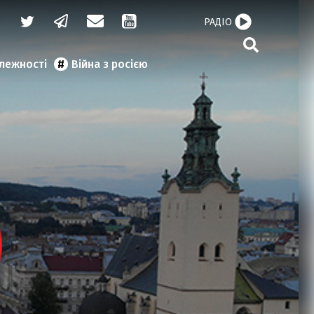
РАДІО
алежності
Війна з росією