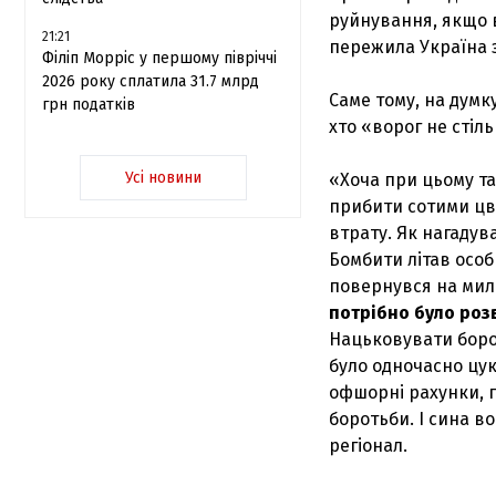
руйнування, якщо в
21:21
пережила Україна 
Філіп Морріс у першому півріччі
2026 року сплатила 31.7 млрд
Саме тому, на думк
грн податків
хто «ворог не стільк
Усі новини
«Хоча при цьому та
прибити сотими цв
втрату. Як нагадув
Бомбити літав особ
повернувся на мил
потрібно було розв
Нацьковувати бород
було одночасно цук
офшорні рахунки, п
боротьби. І сина во
регіонал.