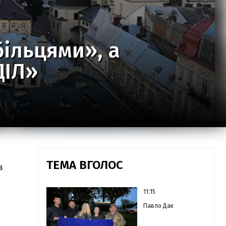
більцями», а
ДІЛ»
ТЕМА ВГОЛОС
в
11:15
Павло Дак