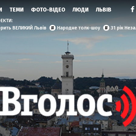
И
ТЕМИ
ФОТО-ВІДЕО
ЛЮДИ
ЛЬВІВ
орить ВЕЛИКИЙ Львів
Народне толк-шоу
31 рік Нез