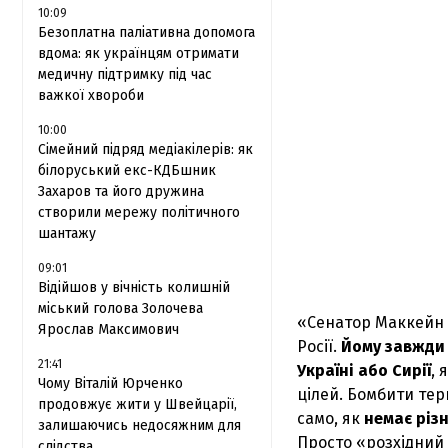
10:09
Безоплатна паліативна допомога
вдома: як українцям отримати
медичну підтримку під час
важкої хвороби
10:00
Сімейний підряд медіакілерів: як
білоруський екс-КДБшник
Захаров та його дружина
створили мережу політичного
шантажу
09:01
Відійшов у вічність колишній
міський голова Золочева
«Сенатор Маккейн «
Ярослав Максимович
Росії.
Йому завжди
21:41
Україні або Сирії
, 
Чому Віталій Юрченко
цілей. Бомбити тер
продовжує жити у Швейцарії,
само, як
немає різ
залишаючись недосяжним для
Просто «розхідний 
слідства