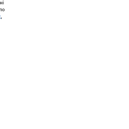
ні
по
є
,