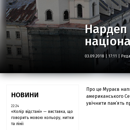
Нардеп 
націона
03.09.2018 | 17:11 |
Реда
Про це Мураєв напи
НОВИНИ
американського Се
увічнити пам’ять п
22:24
«Колір відстані» — виставка, що
говорить мовою кольору, нитки
та лінії