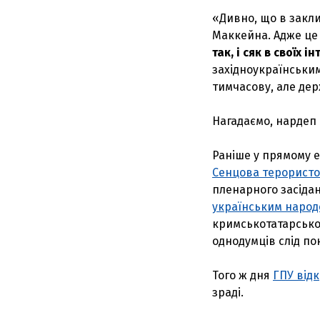
«Дивно, що в закли
Маккейна. Адже ц
так, і сяк в своїх 
західноукраїнськими
тимчасову, але дер
Нагадаємо, нардеп
Раніше у прямому е
Сенцова терорист
пленарного засіда
українським наро
кримськотатарсько
однодумців слід по
Того ж дня
ГПУ від
зраді.