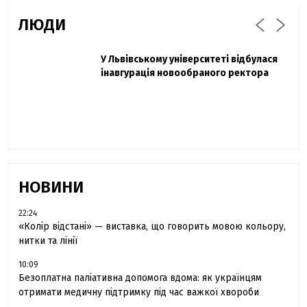
ЛЮДИ
Захисник "Азовсталі" Діанов вдруге
У Львівському університеті відбулася
Павло Дак
одружився та показав фото з весілля
інавгурація новообраного ректора
«Час не лікує, лише притуплює біль»:
сестра загиблого під Бахмутом Воїна з
Буковини розповіла про брата
НОВИНИ
22:24
«Колір відстані» — виставка, що говорить мовою кольору,
нитки та лінії
10:09
Безоплатна паліативна допомога вдома: як українцям
отримати медичну підтримку під час важкої хвороби