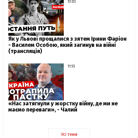
13:03
Як у Львові прощалися з зятем Ірини Фаріон
- Василем Особою, який загинув на війні
(трансляція)
11:55
«Нас затягнули у жорстку війну, де ми не
маємо переваги», - Чалий
Усі теми