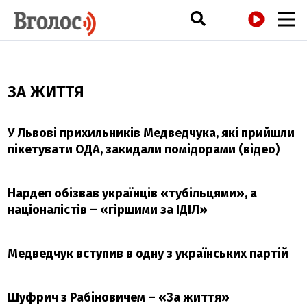
РАДІО
ЗА ЖИТТЯ
У Львові прихильників Медведчука, які прийшли
пікетувати ОДА, закидали помідорами (відео)
Нардеп обізвав українців «тубільцями», а
націоналістів – «гіршими за ІДІЛ»
Медведчук вступив в одну з українських партій
Шуфрич з Рабіновичем – «За життя»