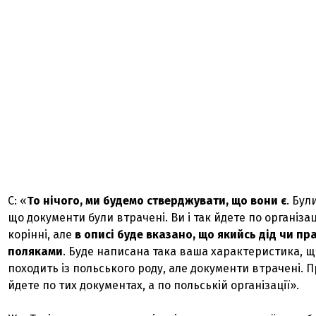
С: «
То нічого, ми будемо стверджувати, що вони є
. Бул
що документи були втрачені. Ви і так йдете по організаці
корінні, але
в описі буде вказано, що якийсь дід чи пр
поляками
. Буде написана така ваша характеристика, 
походить із польського роду, але документи втрачені. П
йдете по тих документах, а по польській організації».