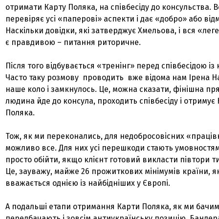
отримати Карту Поляка, на співбесіду до консульства. 
перевіряє усі «паперові» аспекти і дає «добро» або від
Наскільки довідки, які затверджує Хмельова, і вся «ле
є правдивою – питання риторичне.
Після того відбувається «тренінг» перед співбесідою із
Часто таку розмову проводить вже відома нам Ірена На
наше коло і замкнулось. Це, можна сказати, фінішна пря
людина йде до консула, проходить співбесіду і отримує
Поляка.
Тож, як ми переконались, для недобросовісних «праців
можливо все. Для них усі перешкоди стають умовностям
просто обійти, якщо клієнт готовий викласти півтори ти
Це, зауважу, майже 26 прожиткових мінімумів країни, я
вважається однією із найбідніших у Європі.
А подальші етапи отримання Карти Поляка, як ми бачим
передбачають і зовсім антиукраїнську позицію. Бандера