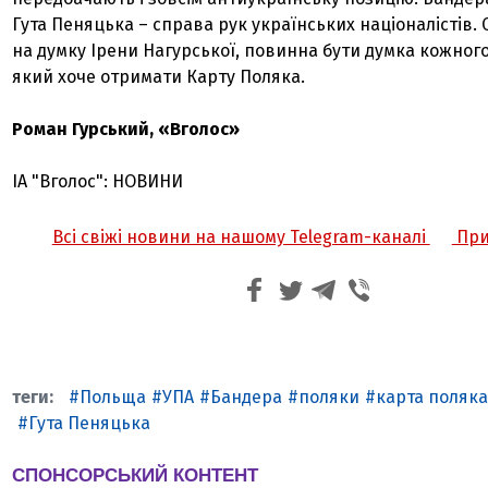
Гута Пеняцька – справа рук українських націоналістів. 
на думку Ірени Нагурської, повинна бути думка кожного
який хоче отримати Карту Поляка.
Роман Гурський, «Вголос»
ІА "Вголос": НОВИНИ
Всі свіжі новини на нашому Telegram-каналі
При
Польща
УПА
Бандера
поляки
карта поляк
Гута Пеняцька