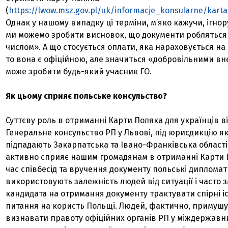
(
https://lwow.msz.gov.pl/uk/informacje_konsularne/kart
Однак у нашому випадку ці терміни, м’яко кажучи, ігнор
ми можемо зробити висновок, що документи робляться
числом». А що стосується оплати, яка нараховується на
то вона є офіційною, але значиться «добровільними вн
може зробити будь-який учасник ГО.
Як цьому сприяє польське консульство?
Суттєву роль в отриманні Карти Поляка для українців ві
Генеральне консульство РП у Львові, під юрисдикцію я
підпадають Закарпатська та Івано-Франківська області
активно сприяє нашим громадянам в отриманні Карти П
час співбесід та вручення документу польські дипломат
використовують залежність людей від ситуації і часто
кандидата на отримання документу трактувати спірні і
питання на користь Польщі. Людей, фактично, примуш
визнавати правоту офіційних органів РП у міждержавн