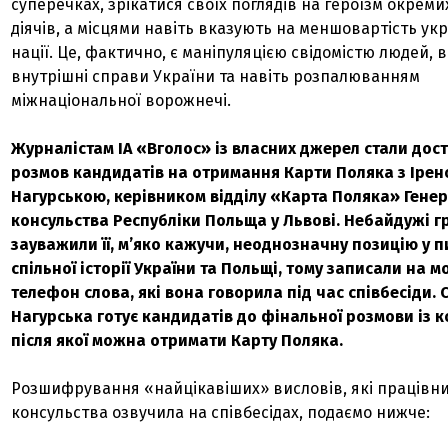
суперечках, зрікатися своїх поглядів на героїзм окреми
діячів, а місцями навіть вказують на меншовартість укр
нації. Це, фактично, є маніпуляцією свідомістю людей, 
внутрішні справи України та навіть розпалюванням
міжнаціональної ворожнечі.
Журналістам ІА «Вголос» із власних джерел стали дос
розмов кандидатів на отримання Карти Поляка з Іре
Нагурською, керівником відділу «Карта Поляка» Гене
консульства Республіки Польща у Львові. Небайдужі 
зауважили її, м’яко кажучи, неоднозначну позицію у 
спільної історії України та Польщі, тому записали на 
телефон слова, які вона говорила під час співбесіди. 
Нагурська готує кандидатів до фінальної розмови із к
після якої можна отримати Карту Поляка.
Розшифрування «найцікавіших» висловів, які працівн
консульства озвучила на співбесідах, подаємо нижче: