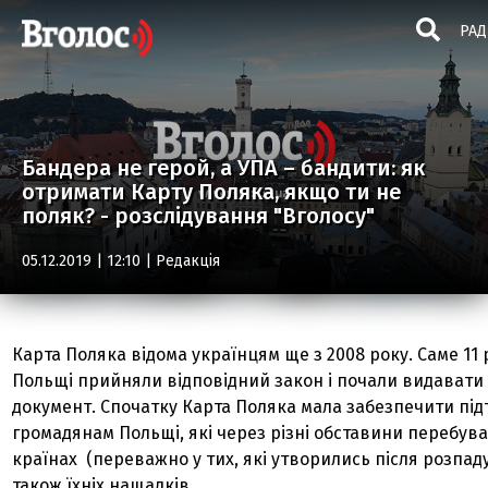
РАД
Бандера не герой, а УПА – бандити: як
отримати Карту Поляка, якщо ти не
поляк? - розслідування "Вголосу"
05.12.2019 | 12:10 |
Редакція
Карта Поляка відома українцям ще з 2008 року. Саме 11 
Польщі прийняли відповідний закон і почали видавати
документ. Спочатку Карта Поляка мала забезпечити пі
громадянам Польщі, які через різні обставини перебув
країнах (переважно у тих, які утворились після розпаду
також їхніх нащадків.