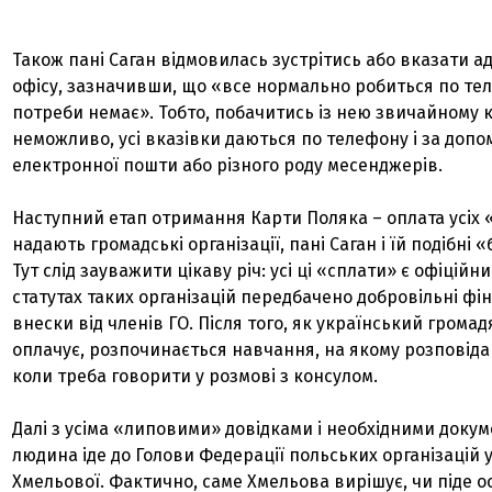
Також пані Саган відмовилась зустрітись або вказати а
офісу, зазначивши, що «все нормально робиться по тел
потреби немає». Тобто, побачитись із нею звичайному к
неможливо, усі вказівки даються по телефону і за доп
електронної пошти або різного роду месенджерів.
Наступний етап отримання Карти Поляка – оплата усіх «
надають громадські організації, пані Саган і їй подібні 
Тут слід зауважити цікаву річ: усі ці «сплати» є офіційн
статутах таких організацій передбачено добровільні фі
внески від членів ГО. Після того, як український грома
оплачує, розпочинається навчання, на якому розповідаю
коли треба говорити у розмові з консулом.
Далі з усіма «липовими» довідками і необхідними доку
людина іде до Голови Федерації польських організацій у 
Хмельової. Фактично, саме Хмельова вирішує, чи піде ос