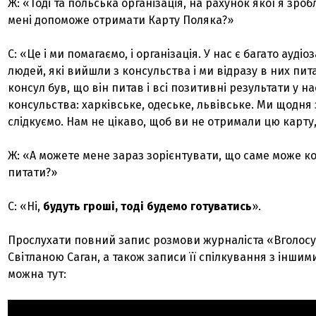
Ж: «Тоді та польська організація, на рахунок якої я зро
мені допоможе отримати Карту Поляка?»
С: «Це і ми помагаємо, і організація. У нас є багато аудіо
людей, які вийшли з консульства і ми відразу в них пит
консул був, що він питав і всі позитивні результати у нас
консульства: харківське, одеське, львівське. Ми щодня
слідкуємо. Нам не цікаво, щоб ви не отримали цю карту
Ж: «А можете мене зараз зорієнтувати, що саме може к
питати?»
С: «Ні,
будуть гроші, тоді будемо готуватись
».
Прослухати повний запис розмови журналіста «Вголосу
Світланою Саган, а також записи її спілкування з іншим
можна тут: