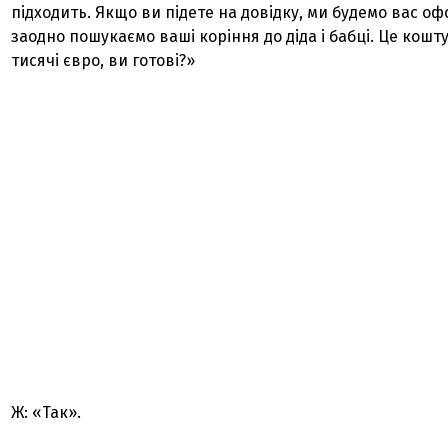
підходить. Якщо ви підете на довідку, ми будемо вас оф
заодно пошукаємо ваші коріння до діда і бабці. Це кошт
тисячі євро, ви готові?»
Ж: «Так».