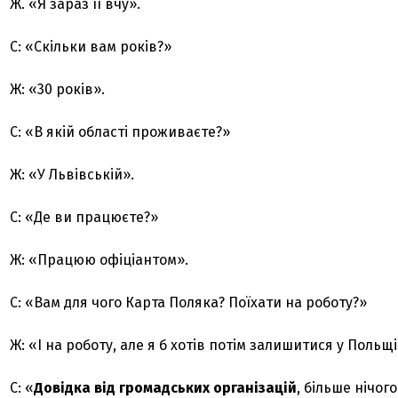
Ж. «Я зараз її вчу».
С: «Скільки вам років?»
Ж: «30 років».
С: «В якій області проживаєте?»
Ж: «У Львівській».
С: «Де ви працюєте?»
Ж: «Працюю офіціантом».
С: «Вам для чого Карта Поляка? Поїхати на роботу?»
Ж: «І на роботу, але я б хотів потім залишитися у Польщі
С: «
Довідка від громадських організацій
, більше нічог