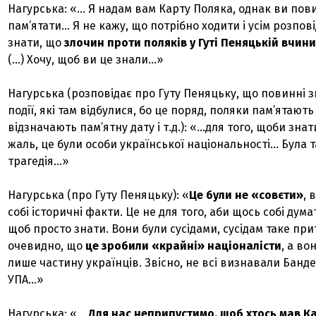
Нагурська: «… Я надам вам Карту Поляка, однак ви пов
пам’ятати… Я не кажу, що потрібно ходити і усім розпові
знати, що
злочин проти поляків у Гуті Пеняцькій вчини
(…) Хочу, щоб ви це знали…»
Нагурська (розповідає про Гуту Пеняцьку, що повинні 
події, які там відбулися, бо це поряд, поляки пам’ятають 
відзначають пам’ятну дату і т.д.): «…для того, щоби знат
жаль, це були особи української національності… Була 
трагедія…»
Нагурська (про Гуту Пеняцьку): «
Це були не «совєти»
, 
собі історичні факти. Це не для того, аби щось собі думат
щоб просто знати. Вони були сусідами, сусідам таке пр
очевидно, що
це зробили «крайні» націоналісти
, а в
лише частину українців. Звісно, не всі визнавали Банде
УПА…»
Нагурська: «…
Для нас неприпустимо, щоб хтось мав Ка