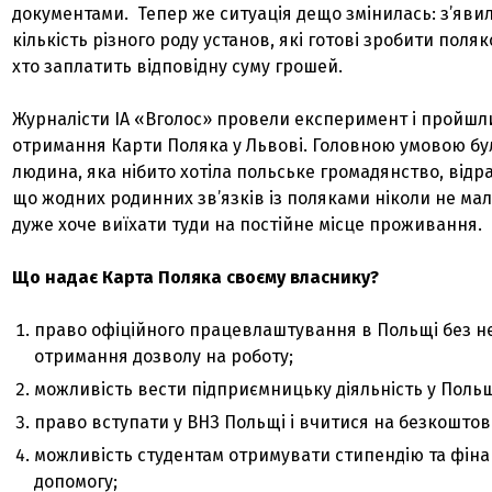
документами. Тепер же ситуація дещо змінилась: з’яви
кількість різного роду установ, які готові зробити поляк
хто заплатить відповідну суму грошей.
Журналісти ІА «Вголос» провели експеримент і пройшли
отримання Карти Поляка у Львові. Головною умовою бу
людина, яка нібито хотіла польське громадянство, відр
що жодних родинних зв’язків із поляками ніколи не мал
дуже хоче виїхати туди на постійне місце проживання.
Що надає Карта Поляка своєму власнику?
право офіційного працевлаштування в Польщі без не
отримання дозволу на роботу;
можливість вести підприємницьку діяльність у Польщ
право вступати у ВНЗ Польщі і вчитися на безкоштовн
можливість студентам отримувати стипендію та фін
допомогу;