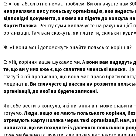
С: «Тоді абсолютно немає проблем. Ви оплачуєте нам 30
направляємо вас у польську організацію, яка видасть
відповідні документи, з якими ви підете до консула н
Карти Поляка
. Решту суми виплачуєте на рахунки цієї 
організації. Там вам скажуть, як платити, скільки і куди»
Ж: «І вони мені допоможуть знайти польське коріння?
С: «Ні, коріння ваше шукаємо ми. А
вони вам видадуть д
те, що ви у них вже є, що сплатили членські внески
. Це
статуті якої прописано, що вона має право брати благод
меценатів.
Ви сплачуєте ці внески на розвиток польсь
організації, до якої ви будете записані.
Як себе вести в консула, які питання він може ставити 
готуємо.
Люди, якщо не мають польського коріння, бе
отримують Карту Поляка через такі організації. Нам, з
написати, що ви походите із далекого польського род
тому ми будемо їх шукати, але поки у вас такого варіан