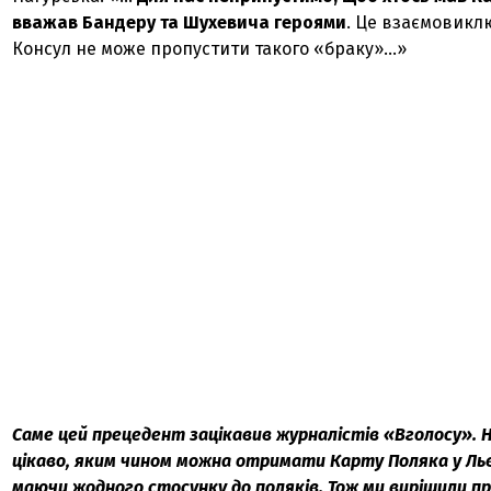
вважав Бандеру та Шухевича героями
. Це взаємовикл
Консул не може пропустити такого «браку»…»
Саме цей прецедент зацікавив журналістів «Вголосу». 
цікаво, яким чином можна отримати Карту Поляка у Льв
маючи жодного стосунку до поляків. Тож ми вирішили п