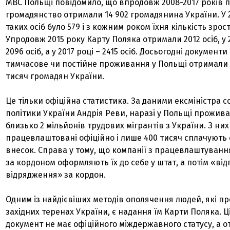
МВС Польщі повідомило, що впродовж 2008-2017 років 
громадянство отримали 14 902 громадянина України. У 
таких осіб було 579 і з кожним роком їхня кількість зрос
Упродовж 2015 року Карту Поляка отримали 2012 осіб, у 2
2096 осіб, а у 2017 році – 2415 осіб. Досьогодні документи
тимчасове чи постійне проживання у Польщі отримали 
тисяч громадян України.
Це тільки офіційна статистика. За даними ексміністра с
політики України Андрія Реви, наразі у Польщі прожива
близько 2 мільйонів трудових мігрантів з України. З них
працевлаштовані офіційно і лише 400 тисяч сплачують
внесок. Справа у тому, що компанії з працевлаштуванн
за кордоном оформляють їх до себе у штат, а потім «ві
відрядження» за кордон.
Одним із найдієвіших методів ополячення людей, які 
західних теренах України, є надання їм Карти Поляка. Ц
документ не має офіційного міждержавного статусу, а о