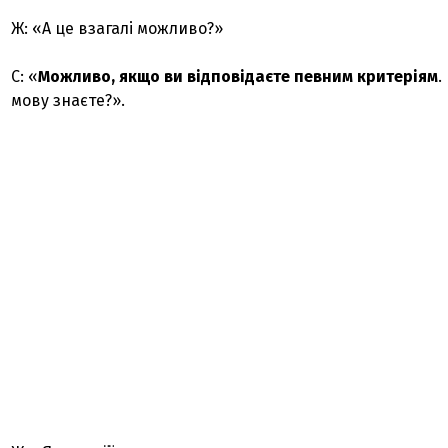
Ж: «А це взагалі можливо?»
С: «
Можливо, якщо ви відповідаєте певним критеріям
.
мову знаєте?».