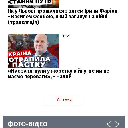
Як у Львові прощалися з зятем Ірини Фаріон
- Василем Особою, який загинув на війні
(трансляція)
11:55
«Нас затягнули у жорстку війну, де ми не
маємо переваги», - Чалий
Усі теми
ФОТО-ВІДЕО