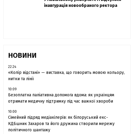
одружився та показав фото з весілля
інавгурація новообраного ректора
«Час не лікує, лише притуплює біль»:
сестра загиблого під Бахмутом Воїна з
Буковини розповіла про брата
НОВИНИ
22:24
«Колір відстані» — виставка, що говорить мовою кольору,
нитки та лінії
10:09
Безоплатна паліативна допомога вдома: як українцям
отримати медичну підтримку під час важкої хвороби
10:00
Сімейний підряд медіакілерів: як білоруський екс-
КДБшник Захаров та його дружина створили мережу
політичного шантажу