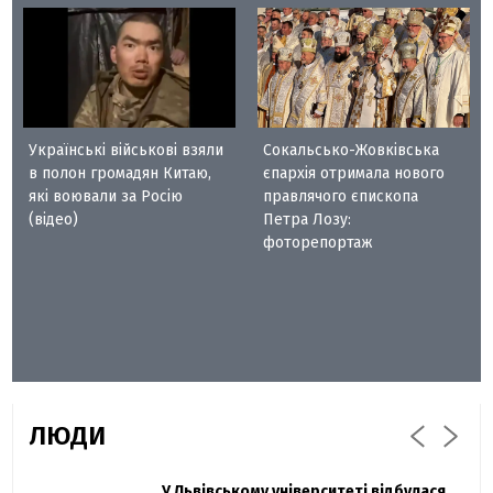
Українські військові взяли
Сокальсько-Жовківська
в полон громадян Китаю,
єпархія отримала нового
які воювали за Росію
правлячого єпископа
(відео)
Петра Лозу:
фоторепортаж
ЛЮДИ
Захисник "Азовсталі" Діанов вдруге
У Львівському університеті відбулася
Павло Дак