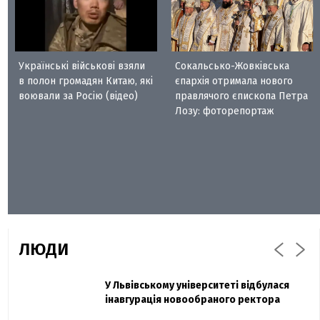
Українські військові взяли
Сокальсько-Жовківська
в полон громадян Китаю, які
єпархія отримала нового
воювали за Росію (відео)
правлячого єпископа Петра
Лозу: фоторепортаж
ЛЮДИ
Захисник "Азовсталі" Діанов вдруге
У Львівському університеті відбулася
Павло Дак
одружився та показав фото з весілля
інавгурація новообраного ректора
«Час не лікує, лише притуплює біль»: