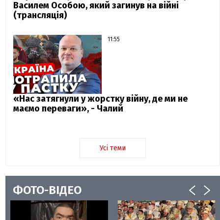
Василем Особою, який загинув на війні
(трансляція)
11:55
«Нас затягнули у жорстку війну, де ми не
маємо переваги», - Чалий
Усі теми
ФОТО-ВІДЕО