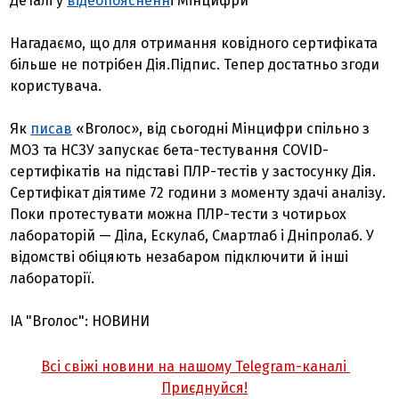
Деталі у
відеопоясненн
і Мінцифри
Нагадаємо, що для отримання ковідного сертифіката
більше не потрібен Дія.Підпис. Тепер достатньо згоди
користувача.
Як
писав
«Вголос», від сьогодні Мінцифри спільно з
МОЗ та НСЗУ запускає бета-тестування COVID-
сертифікатів на підставі ПЛР-тестів у застосунку Дія.
Сертифікат діятиме 72 години з моменту здачі аналізу.
Поки протестувати можна ПЛР-тести з чотирьох
лабораторій — Діла, Ескулаб, Смартлаб і Дніпролаб. У
відомстві обіцяють незабаром підключити й інші
лабораторії.
ІА "Вголос": НОВИНИ
Всі свіжі новини на нашому Telegram-каналі
Приєднуйся!