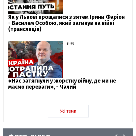
Як у Львові прощалися з зятем Ірини Фаріон
- Василем Особою, який загинув на війні
(трансляція)
11:55
«Нас затягнули у жорстку війну, де ми не
маємо переваги», - Чалий
Усі теми