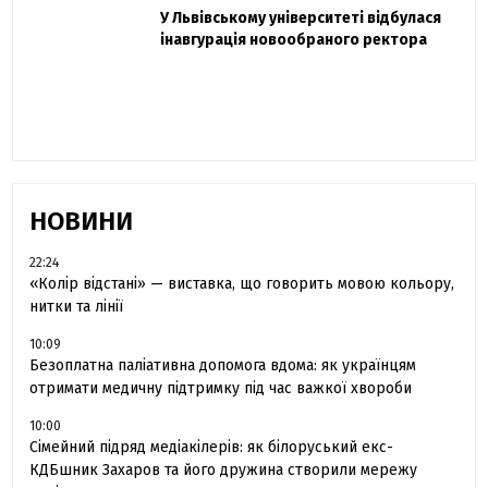
Захисник "Азовсталі" Діанов вдруге
У Львівському університеті відбулася
Павло Дак
одружився та показав фото з весілля
інавгурація новообраного ректора
«Час не лікує, лише притуплює біль»:
сестра загиблого під Бахмутом Воїна з
Буковини розповіла про брата
НОВИНИ
22:24
«Колір відстані» — виставка, що говорить мовою кольору,
нитки та лінії
10:09
Безоплатна паліативна допомога вдома: як українцям
отримати медичну підтримку під час важкої хвороби
10:00
Сімейний підряд медіакілерів: як білоруський екс-
КДБшник Захаров та його дружина створили мережу