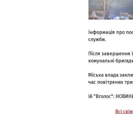
Інформація про пос
служби.
Після завершення 
комунальні бригади
Міська влада закл
час повітряних три
ІА "Вголос": НОВИН
Всі сві