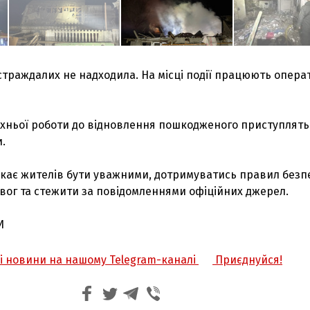
траждалих не надходила. На місці події працюють опера
їхньої роботи до відновлення пошкодженого приступлять
.
икає жителів бути уважними, дотримуватись правил безп
вог та стежити за повідомленнями офіційних джерел.
И
жі новини на нашому Telegram-каналі
Приєднуйся!