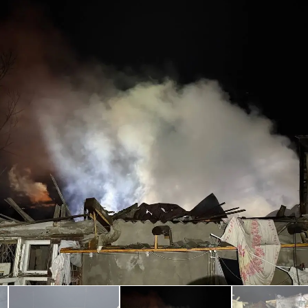
З'явилося відео знищеного ворожого С