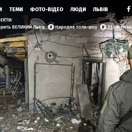
И
ТЕМИ
ФОТО-ВІДЕО
ЛЮДИ
ЛЬВІВ
орить ВЕЛИКИЙ Львів
Народне толк-шоу
31 рік Нез