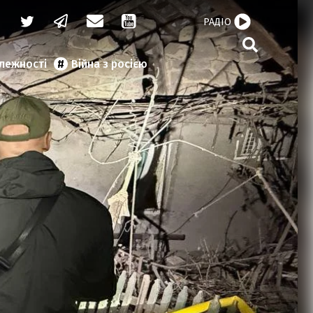
РАДІО
алежності
Війна з росією