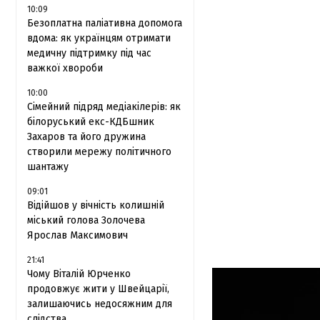
10:09
Безоплатна паліативна допомога
вдома: як українцям отримати
медичну підтримку під час
важкої хвороби
10:00
Сімейний підряд медіакілерів: як
білоруський екс-КДБшник
Захаров та його дружина
створили мережу політичного
шантажу
09:01
Відійшов у вічність колишній
міський голова Золочева
Ярослав Максимович
21:41
Чому Віталій Юрченко
продовжує жити у Швейцарії,
залишаючись недосяжним для
слідства