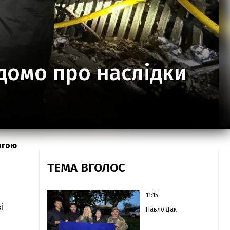
домо про наслідки
могою
ТЕМА ВГОЛОС
11:15
і
Павло Дак