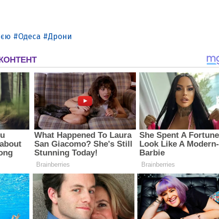
ією
Одеса
Дрони