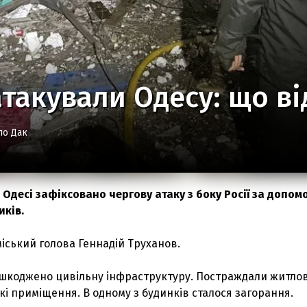
такували Одесу: що ві
ло Дак
 в Одесі зафіксовано чергову атаку з боку Росії за допо
иків.
іський голова Геннадій Труханов.
ошкоджено цивільну інфраструктуру. Постраждали житлов
кі приміщення. В одному з будинків сталося загорання.