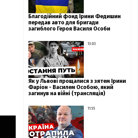
Благодійний фонд Ірини Федишин
передав авто для бригади
загиблого Героя Василя Особи
13:03
Як у Львові прощалися з зятем Ірини
Фаріон - Василем Особою, який
загинув на війні (трансляція)
11:55