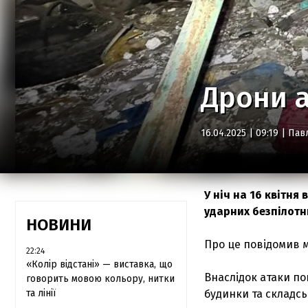
Дрони а
16.04.2025 | 09:19 |
Пав
У ніч на 16 квітня
ударних безпілотн
НОВИНИ
Про це повідомив м
22:24
«Колір відстані» — виставка, що
Внаслідок атаки п
говорить мовою кольору, нитки
та лінії
будинки та складсь