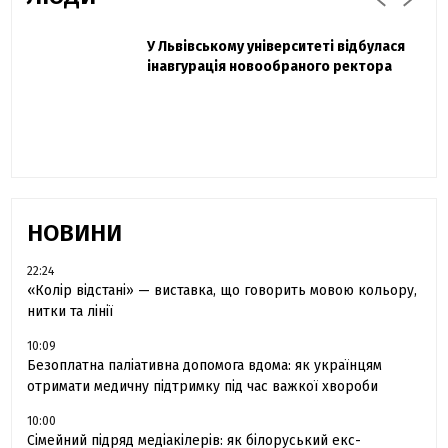
Захисник "Азовсталі" Діанов вдруге
У Львівському університеті відбулася
Павло Дак
одружився та показав фото з весілля
інавгурація новообраного ректора
«Час не лікує, лише притуплює біль»:
сестра загиблого під Бахмутом Воїна з
Буковини розповіла про брата
НОВИНИ
22:24
«Колір відстані» — виставка, що говорить мовою кольору,
нитки та лінії
10:09
Безоплатна паліативна допомога вдома: як українцям
отримати медичну підтримку під час важкої хвороби
10:00
Сімейний підряд медіакілерів: як білоруський екс-