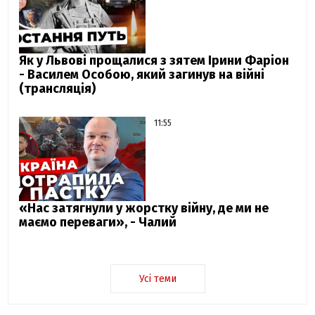
Як у Львові прощалися з зятем Ірини Фаріон
- Василем Особою, який загинув на війні
(трансляція)
11:55
«Нас затягнули у жорстку війну, де ми не
маємо переваги», - Чалий
Усі теми