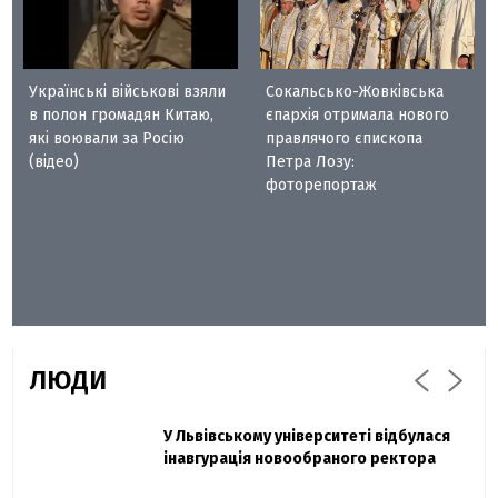
Українські військові взяли
Сокальсько-Жовківська
в полон громадян Китаю,
єпархія отримала нового
які воювали за Росію
правлячого єпископа
(відео)
Петра Лозу:
фоторепортаж
ЛЮДИ
Захисник "Азовсталі" Діанов вдруге
У Львівському університеті відбулася
Павло Дак
одружився та показав фото з весілля
інавгурація новообраного ректора
«Час не лікує, лише притуплює біль»:
сестра загиблого під Бахмутом Воїна з