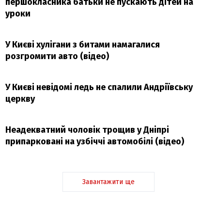
першокласника батьки не пускають дітей на
уроки
У Києві хулігани з битами намагалися
розгромити авто (відео)
У Києві невідомі ледь не спалили Андріївську
церкву
Неадекватний чоловік трощив у Дніпрі
припарковані на узбіччі автомобілі (відео)
Завантажити ще