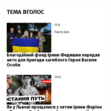
ТЕМА ВГОЛОС
11:15
Павло Дак
Благодійний фонд Ірини Федишин передав
авто для бригади загиблого Героя Василя
Особи
13:03
Як у Львові прощалися з зятем Ірини Фаріон