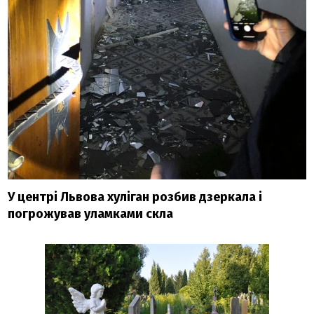
У центрі Львова хуліган розбив дзеркала і
погрожував уламками скла