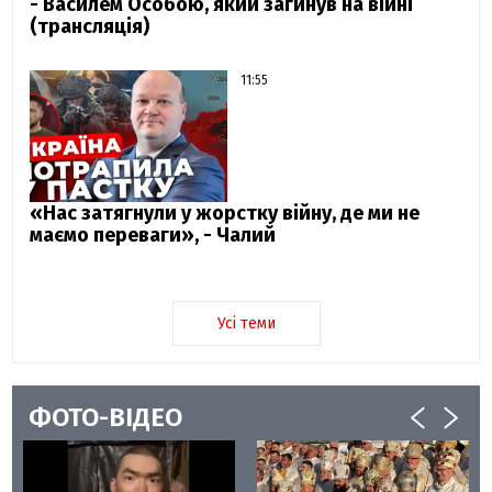
- Василем Особою, який загинув на війні
(трансляція)
11:55
«Нас затягнули у жорстку війну, де ми не
маємо переваги», - Чалий
Усі теми
ФОТО-ВІДЕО