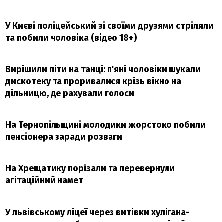
У Києві поліцейський зі своїми друзями стріляли
та побили чоловіка (відео 18+)
Вирішили піти на танці: п'яні чоловіки шукали
дискотеку та проривалися крізь вікно на
дільницю, де рахували голоси
На Тернопільщині молодики жорстоко побили
пенсіонера заради розваги
На Хрещатику порізали та перевернули
агітаційний намет
У львівському ліцеї через витівки хулігана-