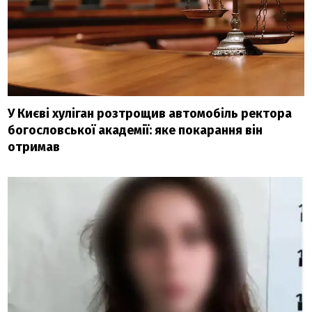
У Києві хуліган розтрощив автомобіль ректора
богословської академії: яке покарання він
отримав