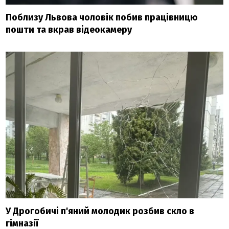
Поблизу Львова чоловік побив працівницю
пошти та вкрав відеокамеру
У Дрогобичі п'яний молодик розбив скло в
гімназії