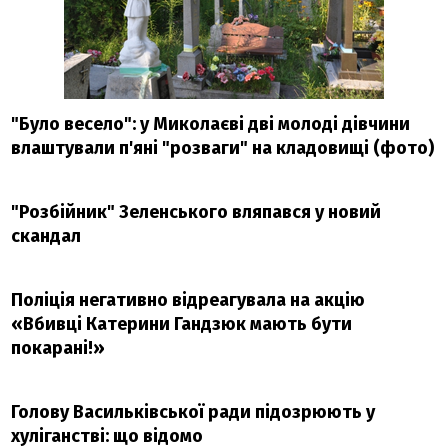
"Було весело": у Миколаєві дві молоді дівчини
влаштували п'яні "розваги" на кладовищі (фото)
"Розбійник" Зеленського вляпався у новий
скандал
Поліція негативно відреагувала на акцію
«Вбивці Катерини Гандзюк мають бути
покарані!»
Голову Васильківської ради підозрюють у
хуліганстві: що відомо