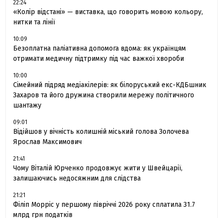
22:24
«Колір відстані» — виставка, що говорить мовою кольору,
нитки та лінії
10:09
Безоплатна паліативна допомога вдома: як українцям
отримати медичну підтримку під час важкої хвороби
10:00
Сімейний підряд медіакілерів: як білоруський екс-КДБшник
Захаров та його дружина створили мережу політичного
шантажу
09:01
Відійшов у вічність колишній міський голова Золочева
Ярослав Максимович
21:41
Чому Віталій Юрченко продовжує жити у Швейцарії,
залишаючись недосяжним для слідства
21:21
Філіп Морріс у першому півріччі 2026 року сплатила 31.7
млрд грн податків