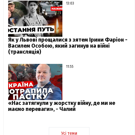
13:03
Як у Львові прощалися з зятем Ірини Фаріон -
Василем Особою, який загинув на війні
(трансляція)
11:55
«Нас затягнули у жорстку війну, де ми не
маємо переваги», - Чалий
Усі теми