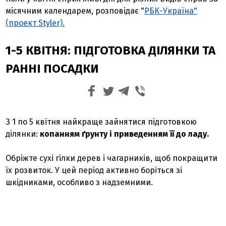
місячним календарем, розповідає "
РБК-Україна"
(проект Styler).
1-5 КВІТНЯ: ПІДГОТОВКА ДІЛЯНКИ ТА
РАННІ ПОСАДКИ
З 1 по 5 квітня найкраще зайнятися підготовкою
ділянки:
копанням ґрунту і приведенням її до ладу.
Обріжте сухі гілки дерев і чагарників, щоб покращити
їх розвиток. У цей період активно боріться зі
шкідниками, особливо з надземними.