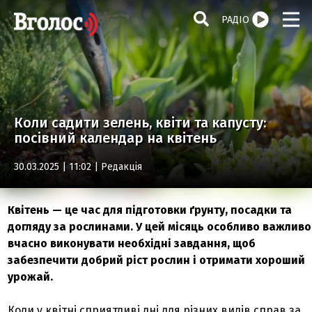
РАДІО
Коли садити зелень, квіти та капусту:
посівний календар на квітень
30.03.2025 | 11:02 |
Редакція
Квітень — це час для підготовки ґрунту, посадки та
догляду за рослинами. У цей місяць особливо важливо
вчасно виконувати необхідні завдання, щоб
забезпечити добрий ріст рослин і отримати хороший
урожай.
Коли у квітні сприятливі дні для різних видів справ за