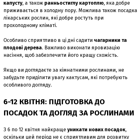
капусту
, а також
ранньостиглу картоплю
, яка добре
приживається в холодну пору. Можлива також посадка
лікарських рослин, які добре ростуть при
прохолодному кліматі.
Особливо сприятливо в ці дні садити
чагарники та
плодові дерева
. Важливо виконати яровизацію
насіння, щоб забезпечити його кращу схожість.
Якщо ви доглядаєте за кімнатними рослинами, не
забудьте приділити увагу кактусам, які потребують
особливого догляду.
6-12 КВІТНЯ: ПІДГОТОВКА ДО
ПОСАДОК ТА ДОГЛЯД ЗА РОСЛИНАМИ
З 6 по 12 квітня найкраще
уникати нових посадок
,
оскільки цей період не є сприятливим для розвитку