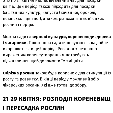
З 13 по 21 квітня настає ідеальний час для посадки
квітів. Цей період також підходить для посадки
баштанних культур, капусти (качанної, броколі,
пекінської, цвітної), а також різноманітних в'юнких
рослин і перцю.
Можна садити
зернові культури, коренеплоди, дерева
і чагарники.
Також пора садити полуницю, яка добре
вкорінюється в цей період. Рослини з незначно
вираженим коренеутворенням потребують
підживлення, щоб допомогти їм зміцніти.
Обрізка рослин
також буде корисною для стимуляції їх
росту та розвитку. В кінці періоду можливий збір
лікарських рослин, які вже готові до збору.
21-29 КВІТНЯ: РОЗПОДІЛ КОРЕНЕВИЩ
І ПЕРЕСАДКА РОСЛИН