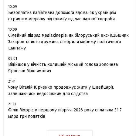
10:09
Безоплатна паліативна допомога вдома: як українцям
отримати медичну підтримку під час важкої хвороби
10:00
Сімейний підряд медіакілерів: як білоруський екс-КДБшник
Захаров та його дружина створили мережу політичного
шантажу
09:01
Відійшов у вічність колишній міський голова Золочева
Ярослав Максимович
21:41
Чому Віталій Юрченко продовжує жити у Швейцарії,
залишаючись недосяжним для слідства
21:21
Філіп Морріс у першому півріччі 2026 року сплатила 31.7
млрд грн податків