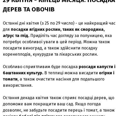
29 КВІТНЯ - КІНЕЦЬ МІСЯЦЯ: ПОСАДКА
ДЕРЕВ ТА ОВОЧІВ
Останні дні квітня (з 25 по 29 число) - це найкращий час
для
посадки ягідних рослин, таких як смородина,
аґрус та глід.
Приділіть час догляду за полуницею, яка
потребує особливої уваги в цей період. Можна також
посадити виноград, а також здійснити посадку
коренеплодів, кукурудзи та лікарських рослин.
Особливо сприятливим буде посадка
розсади капусти і
баштанних культур.
В теплиці можна висадити
огірки і
томати
, а також очистити насіння для подальшого
використання.
Остання декада квітня також сприяє посадці дерев, що
допоможе вам покращити ваш сад. Якщо погода
дозволяє, не забудьте посадити перець і томат, а також