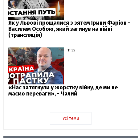
Як у Львові прощалися з зятем Ірини Фаріон -
Василем Особою, який загинув на війні
(трансляція)
11:55
«Нас затягнули у жорстку війну, де ми не
маємо переваги», - Чалий
Усі теми