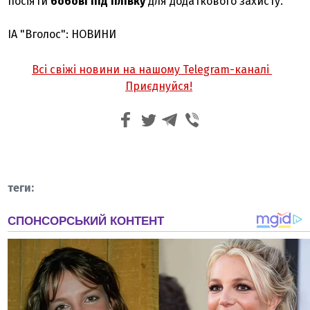
посіяти
бобові під плівку
для додаткового захисту.
ІА "Вголос": НОВИНИ
Всі свіжі новини на нашому Telegram-каналі
Приєднуйся!