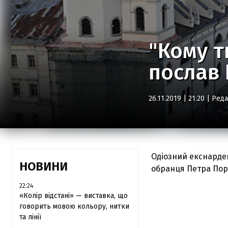
"Кому т
послав
26.11.2019 | 21:20 |
Реда
Одіозний екснарде
НОВИНИ
обранця Петра По
22:24
«Колір відстані» — виставка, що
говорить мовою кольору, нитки
та лінії