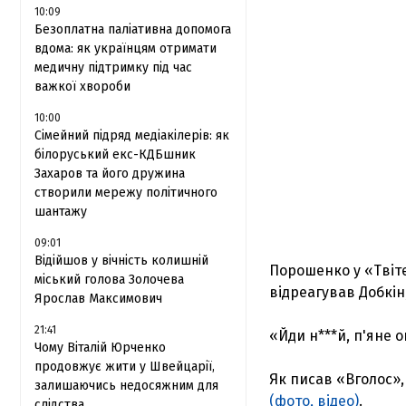
10:09
Безоплатна паліативна допомога
вдома: як українцям отримати
медичну підтримку під час
важкої хвороби
10:00
Сімейний підряд медіакілерів: як
білоруський екс-КДБшник
Захаров та його дружина
створили мережу політичного
шантажу
09:01
Відійшов у вічність колишній
Порошенко у «Твіте
міський голова Золочева
відреагував Добкі
Ярослав Максимович
21:41
«Йди н***й, п'яне 
Чому Віталій Юрченко
продовжує жити у Швейцарії,
Як писав «Вголос»
залишаючись недосяжним для
(фото, відео)
.
слідства