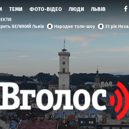
И
ТЕМИ
ФОТО-ВІДЕО
ЛЮДИ
ЛЬВІВ
орить ВЕЛИКИЙ Львів
Народне толк-шоу
31 рік Нез