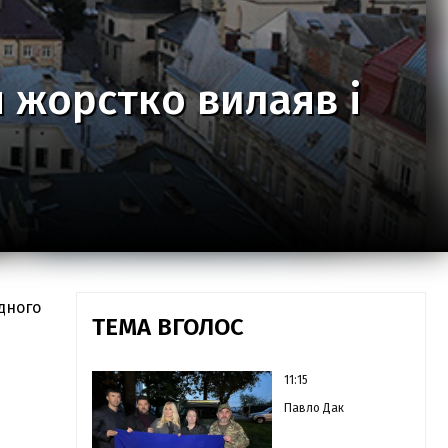
п жорстко вилаяв і
дного
ТЕМА ВГОЛОС
11:15
Павло Дак