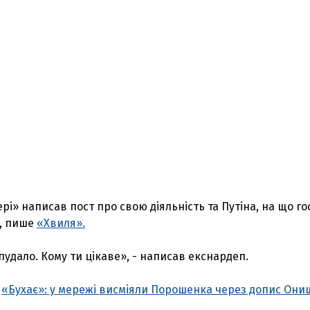
рі» написав пост про свою діяльність та Путіна, на що го
н, пише
«Хвиля».
опудало. Кому ти цікаве», - написав екснардеп.
,
«Бухає»: у мережі висміяли Порошенка через допис Он