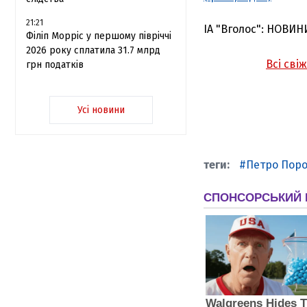
21:21
ІА "Вголос": НОВИН
Філіп Морріс у першому півріччі
2026 року сплатила 31.7 млрд
Всі сві
грн податків
Усі новини
Петро Пор