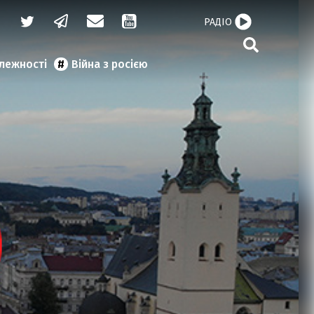
РАДІО
алежності
Війна з росією