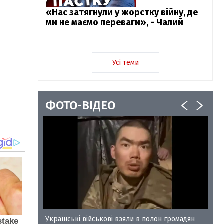
«Нас затягнули у жорстку війну, де
ми не маємо переваги», - Чалий
Усі теми
ФОТО-ВІДЕО
у-35
Українські військові взяли в полон громадян