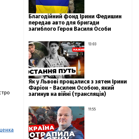
Благодійний фонд Ірини Федишин
передав авто для бригади
загиблого Героя Василя Особи
13:03
Як у Львові прощалися з зятем Ірини
Фаріон - Василем Особою, який
стро
загинув на війні (трансляція)
11:55
ищенка