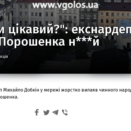
и цікавий?": екснарде
 Порошенка н***й
кція
п Михайло Добкін у мережі жорстко вилаяв чинного наро
рошенка.