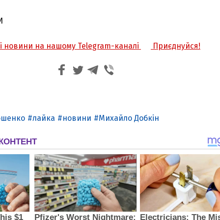
И
жі новини на нашому Telegram-каналі
Приєднуйся!
ошенко
лайка
новини
Михайло Добкін
З'явилося відео знищеного ворожого С