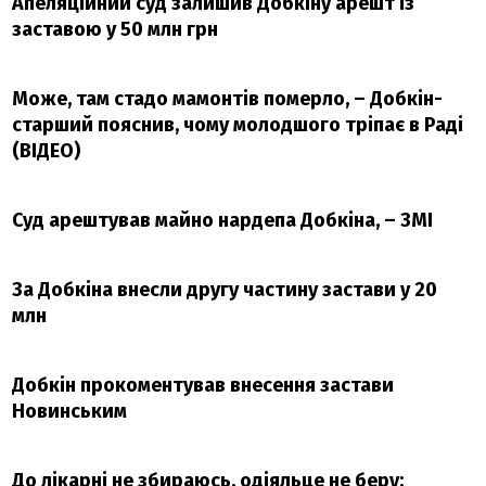
Апеляційний суд залишив Добкіну арешт із
заставою у 50 млн грн
Може, там стадо мамонтів померло, – Добкін-
старший пояснив, чому молодшого тріпає в Раді
(ВІДЕО)
Суд арештував майно нардепа Добкіна, – ЗМІ
За Добкіна внесли другу частину застави у 20
млн
Добкін прокоментував внесення застави
Новинським
До лікарні не збираюсь, одіяльце не беру: