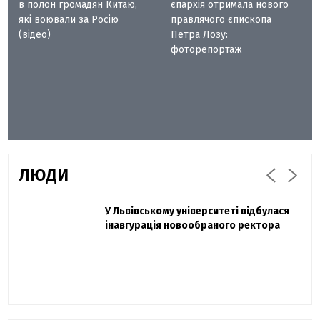
в полон громадян Китаю,
єпархія отримала нового
які воювали за Росію
правлячого єпископа
(відео)
Петра Лозу:
фоторепортаж
ЛЮДИ
Захисник "Азовсталі" Діанов вдруге
У Львівському університеті відбулася
Павло Дак
одружився та показав фото з весілля
інавгурація новообраного ректора
«Час не лікує, лише притуплює біль»:
сестра загиблого під Бахмутом Воїна з
Буковини розповіла про брата