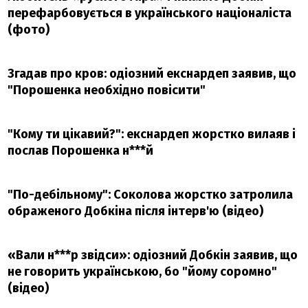
перефарбовується в українського націоналіста
(фото)
Згадав про кров: одіозний екснардеп заявив, що
"Порошенка необхідно повісити"
"Кому ти цікавий?": екснардеп жорстко вилаяв і
послав Порошенка н***й
"По-дебільному": Соколова жорстко затролила
ображеного Добкіна після інтерв'ю (відео)
«Вали н***р звідси»: одіозний Добкін заявив, що
не говорить українською, бо "йому соромно"
(відео)