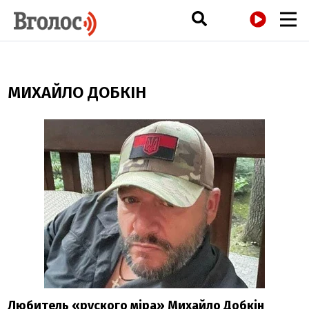
РАДІО
МИХАЙЛО ДОБКІН
Любитель «руского міра» Михайло Добкін