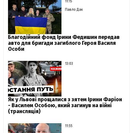
11:15
Павло Дак
Благодійний фонд Ірини Федишин передав
авто для бригади загиблого Героя Василя
Особи
13:03
Як у Львові прощалися з зятем Ірини Фаріон
- Василем Особою, який загинув на війні
(трансляція)
11:55