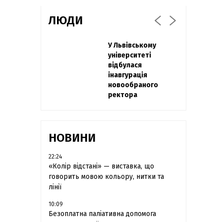
ЛЮДИ
Захисник
У Львівському
Павло Дак
"Азовсталі" Діанов
університеті
«Час не лікує, лише
вдруге одружився
відбулася
притуплює біль»:
та показав фото з
інавгурація
сестра загиблого
весілля
новообраного
під Бахмутом Воїна
ректора
з Буковини
розповіла про
брата
НОВИНИ
22:24
«Колір відстані» — виставка, що
говорить мовою кольору, нитки та
лінії
10:09
Безоплатна паліативна допомога