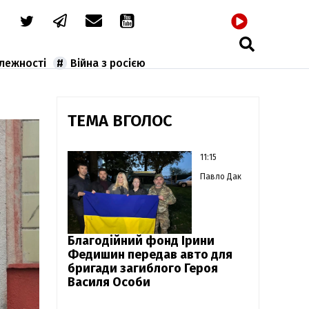
РАДІО
алежності
Війна з росією
ТЕМА ВГОЛОС
11:15
Павло Дак
Благодійний фонд Ірини
Федишин передав авто для
бригади загиблого Героя
Василя Особи