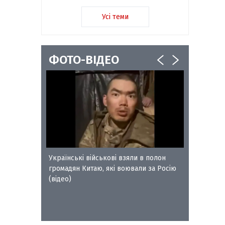
Усі теми
ФОТО-ВІДЕО
ворожого
Українські військові взяли в полон
Сокальс
громадян Китаю, які воювали за Росію
отримал
(відео)
Петра Л