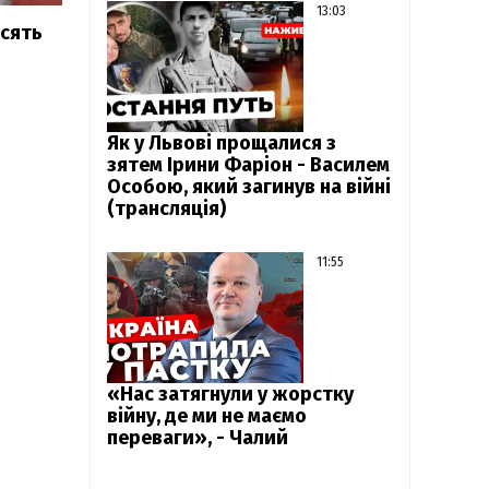
13:03
осять
Як у Львові прощалися з
зятем Ірини Фаріон - Василем
Особою, який загинув на війні
(трансляція)
11:55
«Нас затягнули у жорстку
війну, де ми не маємо
переваги», - Чалий