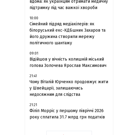
вдома: як українцям отримати медичну
підтримку під час важкої хвороби
10:00
Сімейний підряд медіакілерів: як
білоруський екс-КДБшник Захаров та
його дружина створили мережу
політичного шантажу
09:01
Відійшов у вічність колишній міський
голова Золочева Ярослав Максимович
21:41
Чому Віталій Юрченко продовжує жити
у Швейцарії, залишаючись
недосяжним для слідства
21:21
Філіп Морріс у першому півріччі 2026
року сплатила 31.7 млрд грн податків