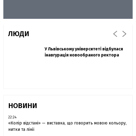
ЛЮДИ
Захисник "Азовсталі" Діанов вдруге
У Львівському університеті відбулася
Павло Дак
одружився та показав фото з весілля
інавгурація новообраного ректора
«Час не лікує, лише притуплює біль»:
сестра загиблого під Бахмутом Воїна з
Буковини розповіла про брата
НОВИНИ
22:24
«Колір відстані» — виставка, що говорить мовою кольору,
нитки та лінії