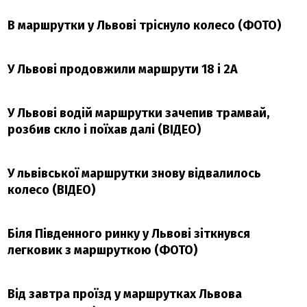
В маршрутки у Львові тріснуло колесо (ФОТО)
У Львові продовжили маршрути 18 і 2А
У Львові водій маршрутки зачепив трамвай,
розбив скло і поїхав далі (ВІДЕО)
У львівської маршрутки знову відвалилось
колесо (ВІДЕО)
Біля Південного ринку у Львові зіткнувся
легковик з маршруткою (ФОТО)
Від завтра проїзд у маршрутках Львова