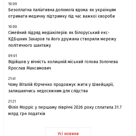
10:09
Безоплатна паліативна допомога вдома: як українцям
отримати медичну підтримку під час важкої хвороби
10:00
Сімейний підряд медіакілерів: як білоруський екс-
КДБшник Захаров та його дружина створили мережу
політичного шантажу
09:01
Відійшов у вічність колишній міський голова Золочева
Ярослав Максимович
21:41
Чому Віталій Юрченко продовжує жити у Швейцарії,
залишаючись недосяжним для слідства
21:21
Філіп Морріс у першому півріччі 2026 року сплатила 31.7
млрд грн податків
Усі новини