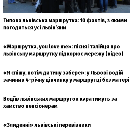
Типова львівська маршрутка: 10 фактів, з якими
погодяться усі львів’яни
«Маршрутка, you love me»: пісня італійця про
львівську маршрутку підкорює мережу (відео)
«Я спішу, потім дитину забере»: у Львові водій
зачинив 4-річну дівчинку у маршрутці без матері
Водіїв львівських маршруток каратимуть за
хамство пенсіонерам
«Злиденні» львівські перевізники