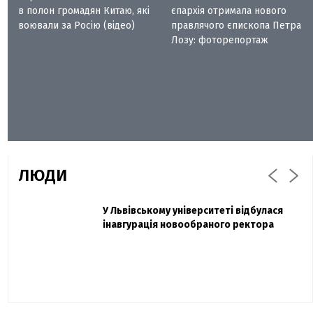
в полон громадян Китаю, які
єпархія отримала нового
воювали за Росію (відео)
правлячого єпископа Петра
Лозу: фоторепортаж
ЛЮДИ
Захисник "Азовсталі" Діанов вдруге
У Львівському університеті відбулася
Павло Дак
одружився та показав фото з весілля
інавгурація новообраного ректора
«Час не лікує, лише притуплює біль»:
сестра загиблого під Бахмутом Воїна з
Буковини розповіла про брата