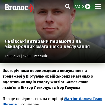
РАДІО
Львівські ветерани перемогли на
міжнародних змаганнях з веслування
17.09.2021 | 17:10 |
Редакція
Цьогорічними переможцями з веслування на
тренажері у Віртуальних військових змаганнях з
адаптивних видів спорту Warrior Games стали
львів’яни Віктор Легкодух та Ігор Галушка.
Про це повідомляють на сторінці
Warrior Games: Team
Ukraine
у соцмережі.