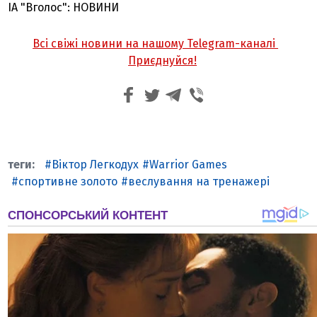
ІА "Вголос": НОВИНИ
Всі свіжі новини на нашому Telegram-каналі
Приєднуйся!
Віктор Легкодух
Warrior Games
спортивне золото
веслування на тренажері