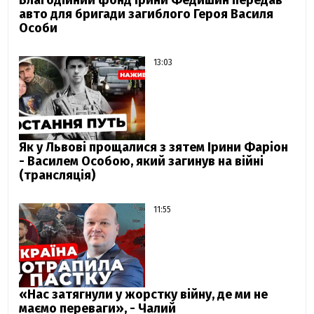
Благодійний фонд Ірини Федишин передав
авто для бригади загиблого Героя Василя
Особи
13:03
Як у Львові прощалися з зятем Ірини Фаріон
- Василем Особою, який загинув на війні
(трансляція)
11:55
«Нас затягнули у жорстку війну, де ми не
маємо переваги», - Чалий