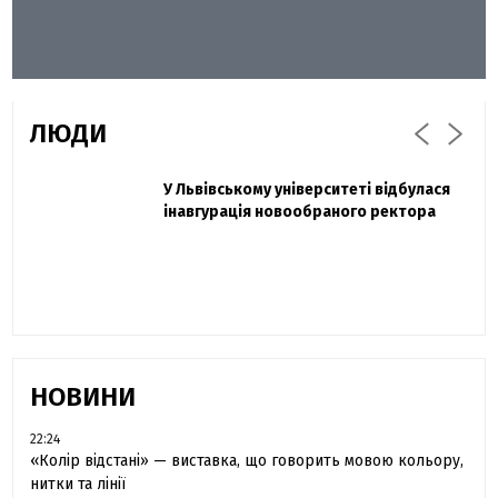
ЛЮДИ
Захисник "Азовсталі" Діанов вдруге
У Львівському університеті відбулася
Павло Дак
одружився та показав фото з весілля
інавгурація новообраного ректора
«Час не лікує, лише притуплює біль»:
сестра загиблого під Бахмутом Воїна з
Буковини розповіла про брата
НОВИНИ
22:24
«Колір відстані» — виставка, що говорить мовою кольору,
нитки та лінії