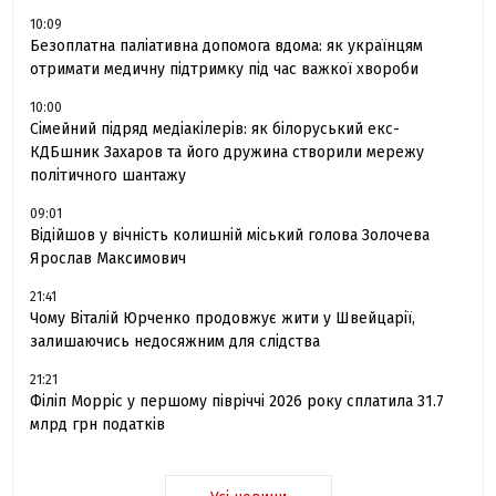
10:09
Безоплатна паліативна допомога вдома: як українцям
отримати медичну підтримку під час важкої хвороби
10:00
Сімейний підряд медіакілерів: як білоруський екс-
КДБшник Захаров та його дружина створили мережу
політичного шантажу
09:01
Відійшов у вічність колишній міський голова Золочева
Ярослав Максимович
21:41
Чому Віталій Юрченко продовжує жити у Швейцарії,
залишаючись недосяжним для слідства
21:21
Філіп Морріс у першому півріччі 2026 року сплатила 31.7
млрд грн податків